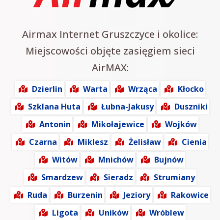
Airmax Internet Gruszczyce i okolice:
Miejscowości objęte zasięgiem sieci
AirMAX:
Dzierlin
Warta
Wrząca
Kłocko
Szklana Huta
Łubna-Jakusy
Duszniki
Antonin
Mikołajewice
Wojków
Czarna
Miklesz
Żelisław
Cienia
Witów
Mnichów
Bujnów
Smardzew
Sieradz
Strumiany
Ruda
Burzenin
Jeziory
Rakowice
Ligota
Uników
Wróblew