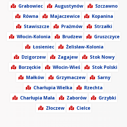
Grabowiec
Augustynów
Szczawno
Równa
Majaczewice
Kopanina
Stawiszcze
Prażmów
Strzałki
Włocin-Kolonia
Brudzew
Gruszczyce
Łosieniec
Żelisław-Kolonia
Dzigorzew
Zagajew
Stok Nowy
Borzęckie
Włocin-Wieś
Stok Polski
Małków
Grzymaczew
Sarny
Charłupia Wielka
Rzechta
Charłupia Mała
Zaborów
Grzybki
Złoczew
Cielce