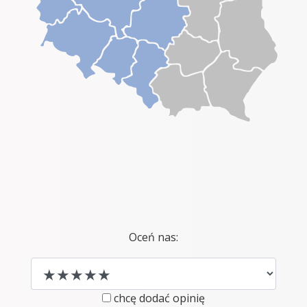
Oceń nas:
chcę dodać opinię