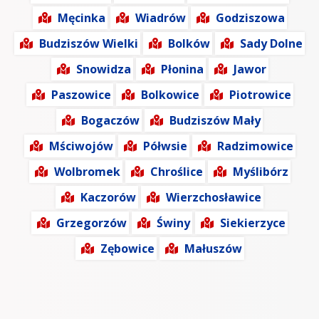
Męcinka
Wiadrów
Godziszowa
Budziszów Wielki
Bolków
Sady Dolne
Snowidza
Płonina
Jawor
Paszowice
Bolkowice
Piotrowice
Bogaczów
Budziszów Mały
Mściwojów
Półwsie
Radzimowice
Wolbromek
Chroślice
Myślibórz
Kaczorów
Wierzchosławice
Grzegorzów
Świny
Siekierzyce
Zębowice
Małuszów