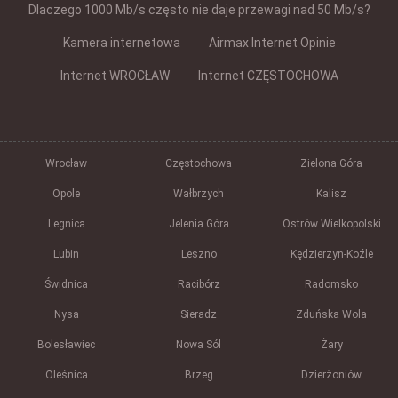
Dlaczego 1000 Mb/s często nie daje przewagi nad 50 Mb/s?
Kamera internetowa
Airmax Internet Opinie
Internet WROCŁAW
Internet CZĘSTOCHOWA
Wrocław
Częstochowa
Zielona Góra
Opole
Wałbrzych
Kalisz
Legnica
Jelenia Góra
Ostrów Wielkopolski
Lubin
Leszno
Kędzierzyn-Koźle
Świdnica
Racibórz
Radomsko
Nysa
Sieradz
Zduńska Wola
Bolesławiec
Nowa Sól
Żary
Oleśnica
Brzeg
Dzierżoniów