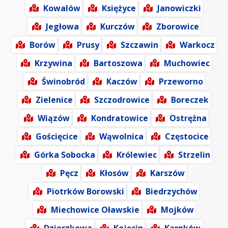
Kowalów
Księżyce
Janowiczki
Jegłowa
Kurczów
Zborowice
Borów
Prusy
Szczawin
Warkocz
Krzywina
Bartoszowa
Muchowiec
Świnobród
Kaczów
Przeworno
Zielenice
Szczodrowice
Boreczek
Wiązów
Kondratowice
Ostrężna
Gościęcice
Wąwolnica
Częstocice
Górka Sobocka
Królewiec
Strzelin
Pęcz
Kłosów
Karszów
Piotrków Borowski
Biedrzychów
Miechowice Oławskie
Mojków