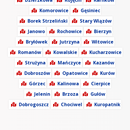
Dzierzkowa
Kojęcin
Karnków
Komorowice
Gęsiniec
Borek Strzeliński
Stary Wiązów
Janowo
Rochowice
Bierzyn
Bryłówek
Jutrzyna
Witowice
Romanów
Kowalskie
Kucharzowice
Strużyna
Mańczyce
Kazanów
Dobroszów
Opatowice
Kurów
Górzec
Kalinowa
Cierpice
Jelenin
Brzoza
Gułów
Dobrogoszcz
Chociwel
Kuropatnik