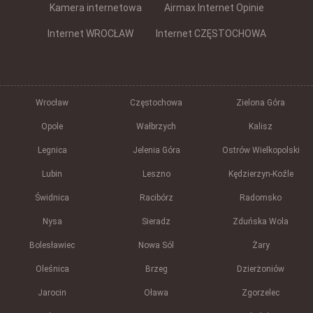
Kamera internetowa
Airmax Internet Opinie
Internet WROCŁAW
Internet CZĘSTOCHOWA
Wrocław
Częstochowa
Zielona Góra
Opole
Wałbrzych
Kalisz
Legnica
Jelenia Góra
Ostrów Wielkopolski
Lubin
Leszno
Kędzierzyn-Koźle
Świdnica
Racibórz
Radomsko
Nysa
Sieradz
Zduńska Wola
Bolesławiec
Nowa Sól
Żary
Oleśnica
Brzeg
Dzierżoniów
Jarocin
Oława
Zgorzelec