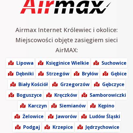
Airmax Internet Królewiec i okolice:
Miejscowości objęte zasięgiem sieci
AirMAX:
Lipowa
Księginice Wielkie
Suchowice
Dębniki
Strzegów
Bryłów
Gębice
Biały Kościół
Grzegorzów
Gębczyce
Boguszyce
Kręczków
Samborowiczki
Karczyn
Siemianów
Kępino
Żelowice
Jaworów
Ludów Śląski
Podgaj
Krzepice
Jędrzychowice