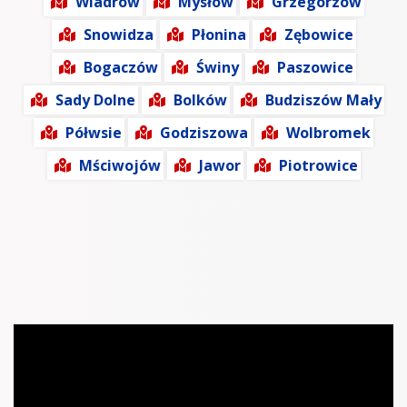
Wiadrów
Mysłów
Grzegorzów
Snowidza
Płonina
Zębowice
Bogaczów
Świny
Paszowice
Sady Dolne
Bolków
Budziszów Mały
Półwsie
Godziszowa
Wolbromek
Mściwojów
Jawor
Piotrowice