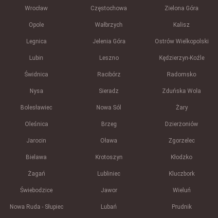
Wrocław
Częstochowa
Zielona Góra
Opole
Wałbrzych
Kalisz
Legnica
Jelenia Góra
Ostrów Wielkopolski
Lubin
Leszno
Kędzierzyn-Koźle
Świdnica
Racibórz
Radomsko
Nysa
Sieradz
Zduńska Wola
Bolesławiec
Nowa Sól
Żary
Oleśnica
Brzeg
Dzierżoniów
Jarocin
Oława
Zgorzelec
Bielawa
Krotoszyn
Kłodzko
Żagań
Lubliniec
Kluczbork
Świebodzice
Jawor
Wieluń
Nowa Ruda - Słupiec
Lubań
Prudnik