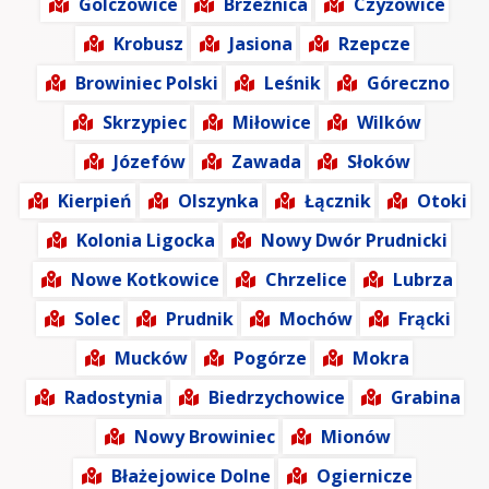
Golczowice
Brzeźnica
Czyżowice
Krobusz
Jasiona
Rzepcze
Browiniec Polski
Leśnik
Góreczno
Skrzypiec
Miłowice
Wilków
Józefów
Zawada
Słoków
Kierpień
Olszynka
Łącznik
Otoki
Kolonia Ligocka
Nowy Dwór Prudnicki
Nowe Kotkowice
Chrzelice
Lubrza
Solec
Prudnik
Mochów
Frącki
Mucków
Pogórze
Mokra
Radostynia
Biedrzychowice
Grabina
Nowy Browiniec
Mionów
Błażejowice Dolne
Ogiernicze