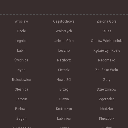
Wrocław
Częstochowa
Zielona Góra
Opole
Wałbrzych
Kalisz
Legnica
Jelenia Góra
Ostrów Wielkopolski
Lubin
Leszno
Kędzierzyn-Koźle
Świdnica
Racibórz
Radomsko
Nysa
Sieradz
Zduńska Wola
Bolesławiec
Nowa Sól
Żary
Oleśnica
Brzeg
Dzierżoniów
Jarocin
Oława
Zgorzelec
Bielawa
Krotoszyn
Kłodzko
Żagań
Lubliniec
Kluczbork