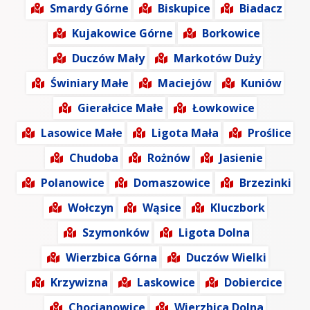
Smardy Górne
Biskupice
Biadacz
Kujakowice Górne
Borkowice
Duczów Mały
Markotów Duży
Świniary Małe
Maciejów
Kuniów
Gierałcice Małe
Łowkowice
Lasowice Małe
Ligota Mała
Proślice
Chudoba
Rożnów
Jasienie
Polanowice
Domaszowice
Brzezinki
Wołczyn
Wąsice
Kluczbork
Szymonków
Ligota Dolna
Wierzbica Górna
Duczów Wielki
Krzywizna
Laskowice
Dobiercice
Chocianowice
Wierzbica Dolna