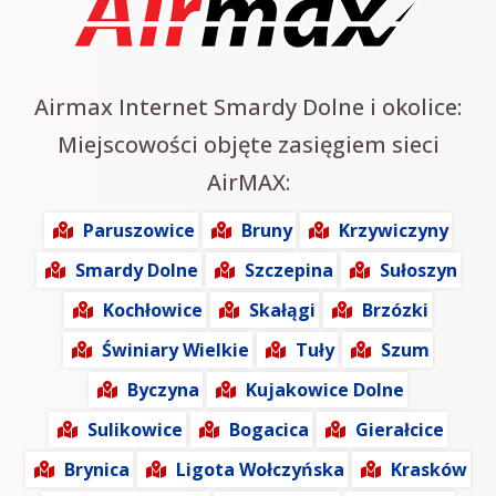
Airmax Internet Smardy Dolne i okolice:
Miejscowości objęte zasięgiem sieci
AirMAX:
Paruszowice
Bruny
Krzywiczyny
Smardy Dolne
Szczepina
Sułoszyn
Kochłowice
Skałągi
Brzózki
Świniary Wielkie
Tuły
Szum
Byczyna
Kujakowice Dolne
Sulikowice
Bogacica
Gierałcice
Brynica
Ligota Wołczyńska
Krasków