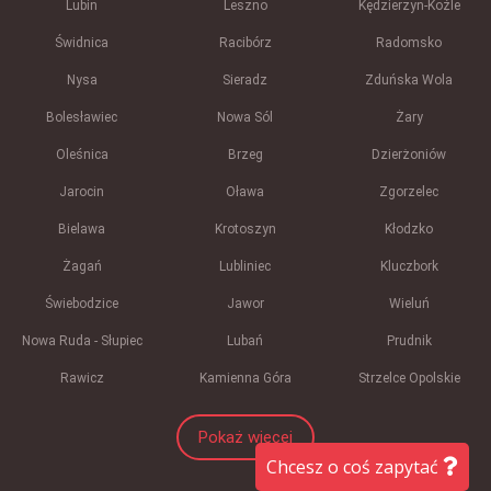
Lubin
Leszno
Kędzierzyn-Koźle
Świdnica
Racibórz
Radomsko
Nysa
Sieradz
Zduńska Wola
Bolesławiec
Nowa Sól
Żary
Oleśnica
Brzeg
Dzierżoniów
Jarocin
Oława
Zgorzelec
Bielawa
Krotoszyn
Kłodzko
Żagań
Lubliniec
Kluczbork
Świebodzice
Jawor
Wieluń
Nowa Ruda - Słupiec
Lubań
Prudnik
Rawicz
Kamienna Góra
Strzelce Opolskie
Pokaż więcej
Chcesz o coś zapytać