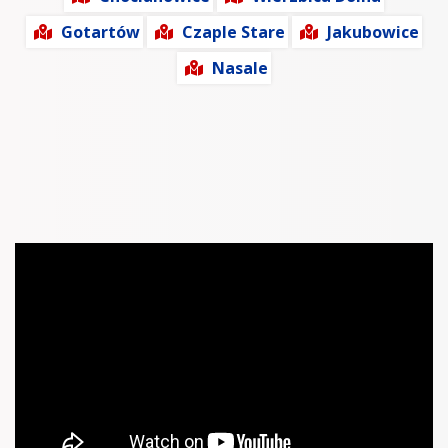
Gotartów
Czaple Stare
Jakubowice
Nasale