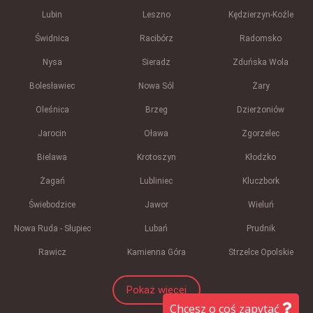
Lubin
Leszno
Kędzierzyn-Koźle
Świdnica
Racibórz
Radomsko
Nysa
Sieradz
Zduńska Wola
Bolesławiec
Nowa Sól
Żary
Oleśnica
Brzeg
Dzierżoniów
Jarocin
Oława
Zgorzelec
Bielawa
Krotoszyn
Kłodzko
Żagań
Lubliniec
Kluczbork
Świebodzice
Jawor
Wieluń
Nowa Ruda - Słupiec
Lubań
Prudnik
Rawicz
Kamienna Góra
Strzelce Opolskie
Pokaż więcej
Chcesz o coś zapytać