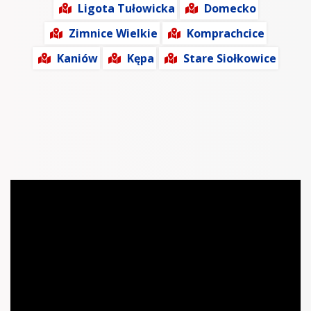
Ligota Tułowicka
Domecko
Zimnice Wielkie
Komprachcice
Kaniów
Kępa
Stare Siołkowice