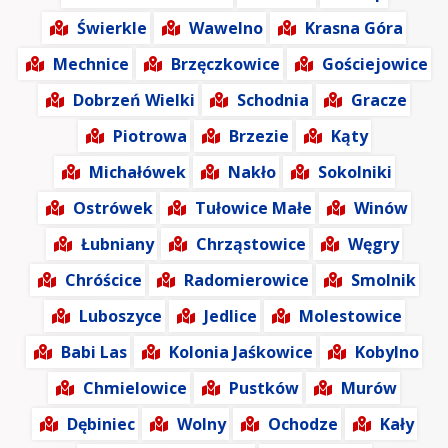
Świerkle
Wawelno
Krasna Góra
Mechnice
Brzęczkowice
Gościejowice
Dobrzeń Wielki
Schodnia
Gracze
Piotrowa
Brzezie
Kąty
Michałówek
Nakło
Sokolniki
Ostrówek
Tułowice Małe
Winów
Łubniany
Chrząstowice
Węgry
Chróścice
Radomierowice
Smolnik
Luboszyce
Jedlice
Molestowice
Babi Las
Kolonia Jaśkowice
Kobylno
Chmielowice
Pustków
Murów
Dębiniec
Wolny
Ochodze
Kały