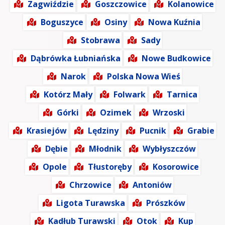
Zagwiździe
Goszczowice
Kolanowice
Boguszyce
Osiny
Nowa Kuźnia
Stobrawa
Sady
Dąbrówka Łubniańska
Nowe Budkowice
Narok
Polska Nowa Wieś
Kotórz Mały
Folwark
Tarnica
Górki
Ozimek
Wrzoski
Krasiejów
Lędziny
Pucnik
Grabie
Dębie
Młodnik
Wybłyszczów
Opole
Tłustoręby
Kosorowice
Chrzowice
Antoniów
Ligota Turawska
Prószków
Kadłub Turawski
Otok
Kup