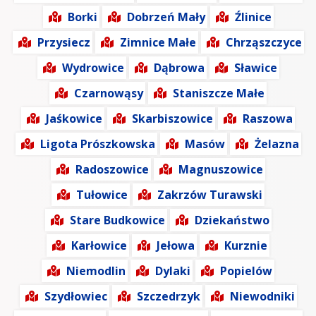
Borki
Dobrzeń Mały
Źlinice
Przysiecz
Zimnice Małe
Chrząszczyce
Wydrowice
Dąbrowa
Sławice
Czarnowąsy
Staniszcze Małe
Jaśkowice
Skarbiszowice
Raszowa
Ligota Prószkowska
Masów
Żelazna
Radoszowice
Magnuszowice
Tułowice
Zakrzów Turawski
Stare Budkowice
Dziekaństwo
Karłowice
Jełowa
Kurznie
Niemodlin
Dylaki
Popielów
Szydłowiec
Szczedrzyk
Niewodniki