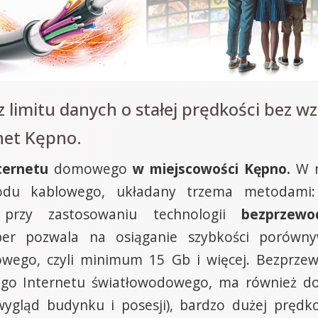
 limitu danych o stałej prędkości bez wz
net Kępno.
ternetu
domowego
w miejscowości Kępno.
W na
wodu kablowego, układany trzema metodami:
przy zastosowaniu technologii
bezprzewo
ber pozwala na osiąganie szybkości porówn
wego, czyli minimum 15 Gb i więcej. Bezprzew
nego Internetu światłowodowego, ma również do
wygląd budynku i posesji), bardzo dużej prędk