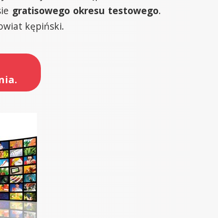
sie
gratisowego okresu testowego
.
owiat kępiński.
nia.