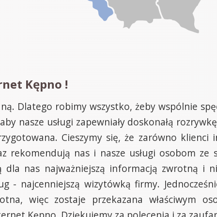
rnet Kępno !
ędną. Dlatego robimy wszystko, żeby wspólnie sp
aby nasze usługi zapewniały doskonałą rozrywkę,
zygotowana. Cieszymy się, że zarówno klienci in
z rekomendują nas i nasze usługi osobom ze sw
dla nas najważniejszą informacją zwrotną i ni
ug - najcenniejszą wizytówką firmy. Jednocześni
stotna, więc zostaje przekazana właściwym o
ternet Kępno. Dziękujemy za polecenia i za zaufan