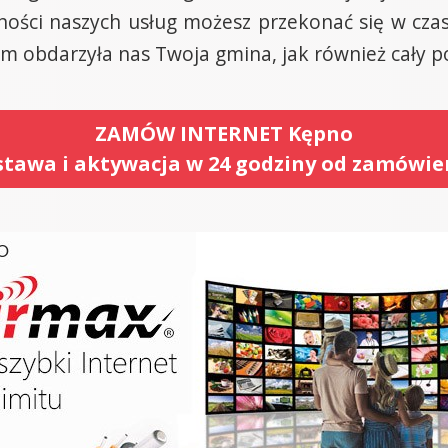
odności naszych usług możesz przekonać się w cza
im obdarzyła nas Twoja gmina, jak również cały p
ZAMÓW INTERNET Kępno
tawa i aktywacja w 24 godziny od zamówie