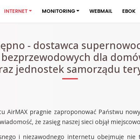
INTERNET
MONITORING
WEBMAIL
EBOK
Kępno - dostawca supernowo
 bezprzewodowych dla domów
oraz jednostek samorządu ter
tu AirMAX pragnie zaproponować Państwu nowy, 
wiadomość, że zasięg naszej sieci objął miejscowo
snego i niezawodnego internetu obejmuje nie t