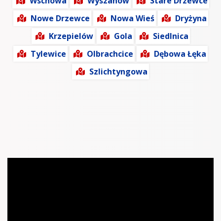
Wschowa
Wyszanów
Stare Drzewce
Nowe Drzewce
Nowa Wieś
Dryżyna
Krzepielów
Gola
Siedlnica
Tylewice
Olbrachcice
Dębowa Łęka
Szlichtyngowa