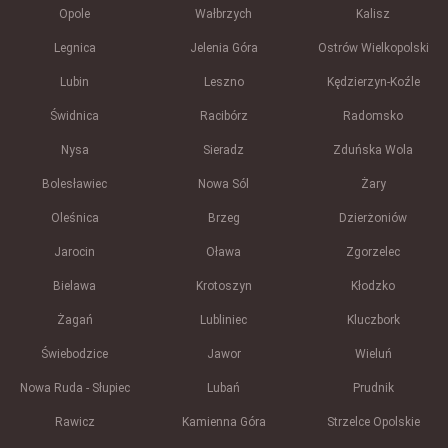
Opole
Wałbrzych
Kalisz
Legnica
Jelenia Góra
Ostrów Wielkopolski
Lubin
Leszno
Kędzierzyn-Koźle
Świdnica
Racibórz
Radomsko
Nysa
Sieradz
Zduńska Wola
Bolesławiec
Nowa Sól
Żary
Oleśnica
Brzeg
Dzierżoniów
Jarocin
Oława
Zgorzelec
Bielawa
Krotoszyn
Kłodzko
Żagań
Lubliniec
Kluczbork
Świebodzice
Jawor
Wieluń
Nowa Ruda - Słupiec
Lubań
Prudnik
Rawicz
Kamienna Góra
Strzelce Opolskie