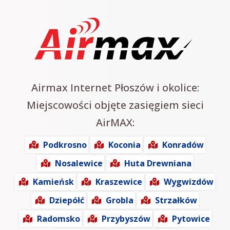
Airmax Internet Płoszów i okolice:
Miejscowości objęte zasięgiem sieci
AirMAX:
Podkrosno
Koconia
Konradów
Nosalewice
Huta Drewniana
Kamieńsk
Kraszewice
Wygwizdów
Dziepółć
Grobla
Strzałków
Radomsko
Przybyszów
Pytowice