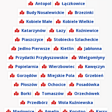
Antopol
Łączkowice
Budy Nosalewickie
Brzezinki
Kobiele Małe
Kobiele Wielkie
Katarzynów
Łazy
Koźniewice
Piaszczyce
Stobiecko Szlacheckie
Jedlno Pierwsze
Kietlin
Jabłonna
Przydatki Przybyszowskie
Wielgomłyny
Popielarnia
Wierzbowiec
Kawęczyn
Gorzędów
Miejskie Pola
Grzebień
Płoszów
Ochocice
Posadówka
Borki
Tomaszów
Orzechówek
Przedbórz
Wola Kuźniewska
Masłowice
Amelin
Korytno
Karsy