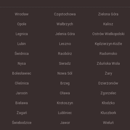
Wrocław
Częstochowa
Zielona Góra
Opole
Wałbrzych
Kalisz
Legnica
Jelenia Góra
Ostrów Wielkopolski
Lubin
Leszno
Kędzierzyn-Koźle
Świdnica
Racibórz
Radomsko
Nysa
Sieradz
Zduńska Wola
Bolesławiec
Nowa Sól
Żary
Oleśnica
Brzeg
Dzierżoniów
Jarocin
Oława
Zgorzelec
Bielawa
Krotoszyn
Kłodzko
Żagań
Lubliniec
Kluczbork
Świebodzice
Jawor
Wieluń