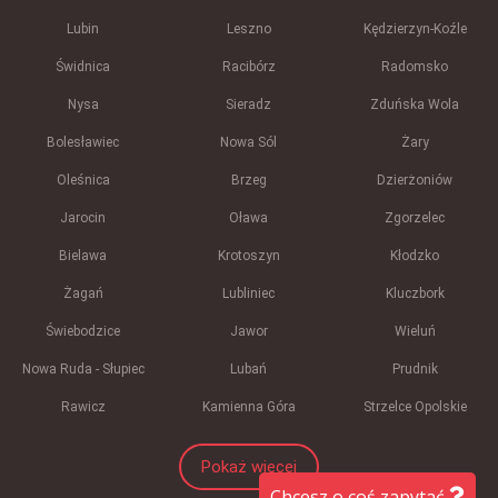
Lubin
Leszno
Kędzierzyn-Koźle
Świdnica
Racibórz
Radomsko
Nysa
Sieradz
Zduńska Wola
Bolesławiec
Nowa Sól
Żary
Oleśnica
Brzeg
Dzierżoniów
Jarocin
Oława
Zgorzelec
Bielawa
Krotoszyn
Kłodzko
Żagań
Lubliniec
Kluczbork
Świebodzice
Jawor
Wieluń
Nowa Ruda - Słupiec
Lubań
Prudnik
Rawicz
Kamienna Góra
Strzelce Opolskie
Pokaż więcej
Chcesz o coś zapytać