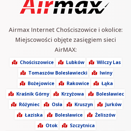
Airmax Internet Chościszowice i okolice:
Miejscowości objęte zasięgiem sieci
AirMAX:
Chościszowice
Lubków
Wilczy Las
Tomaszów Bolesławiecki
Iwiny
Bożejowice
Rakowice
Łąka
Kraśnik Górny
Krzyżowa
Bolesławiec
Różyniec
Osła
Kruszyn
Jurków
Łaziska
Bolesławice
Żeliszów
Otok
Szczytnica