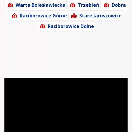
Warta Bolesławiecka
Trzebień
Dobra
Raciborowice Górne
Stare Jaroszowice
Raciborowice Dolne