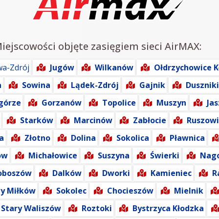
Miejscowości objęte zasięgiem sieci AirMAX:
a-Zdrój
Jugów
Wilkanów
Ołdrzychowice K
a
Sowina
Lądek-Zdrój
Gajnik
Duszniki
górze
Gorzanów
Topolice
Muszyn
Ja
Starków
Marcinów
Zabłocie
Ruszowi
a
Złotno
Dolina
Sokolica
Pławnica
ów
Michałowice
Suszyna
Świerki
Nago
oboszów
Dalków
Dworki
Kamieniec
R
y Miłków
Sokolec
Chocieszów
Mielnik
Stary Waliszów
Roztoki
Bystrzyca Kłodzka