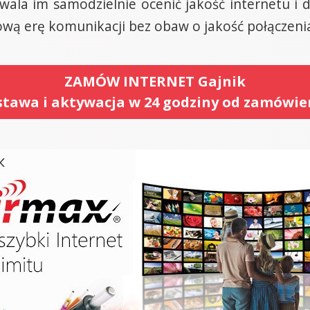
wala im samodzielnie ocenić jakość internetu i
ową erę komunikacji bez obaw o jakość połączeni
ZAMÓW INTERNET Gajnik
tawa i aktywacja w 24 godziny od zamówie