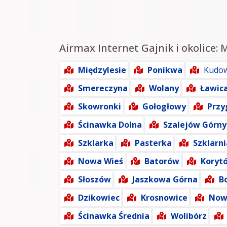
Airmax Internet Gajnik i okolice: 
Międzylesie
Ponikwa
Kudow
Smereczyna
Wolany
Ławic
Skowronki
Gołogłowy
Przy
Ścinawka Dolna
Szalejów Górny
Szklarka
Pasterka
Szklarni
Nowa Wieś
Batorów
Koryt
Słoszów
Jaszkowa Górna
B
Dzikowiec
Krosnowice
Now
Ścinawka Średnia
Wolibórz