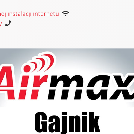
j instalacji internetu
y