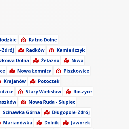
łodzkie
Ratno Dolne
-Zdrój
Radków
Kamieńczyk
szkowa Dolna
Żelazno
Niwa
ce
Nowa Łomnica
Piszkowice
Krajanów
Potoczek
dzice
Stary Wielisław
Roszyce
aszków
Nowa Ruda - Słupiec
Ścinawka Górna
Długopole-Zdrój
Marianówka
Dolnik
Jaworek