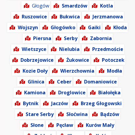
Głogów
Smardzów
Kotla
Ruszowice
Bukwica
Jerzmanowa
Wojszyn
Głogówko
Gaiki
Kłoda
Piersna
Serby
Zabornia
Wietszyce
Nielubia
Przedmoście
Dobrzejowice
Żukowice
Potoczek
Kozie Doły
Wierzchownia
Modła
Glinica
Ceber
Domaniowice
Kamiona
Droglowice
Białołęka
Bytnik
Jaczów
Brzeg Głogowski
Stare Serby
Słoćwina
Bądzów
Słone
Pęcław
Kurów Mały