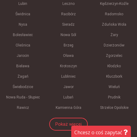
Lubin
Leszno
Kędzierzyn-Koźle
Świdnica
Racibórz
Radomsko
Nysa
Sieradz
Zduńska Wola
Bolesławiec
Nowa Sól
Żary
Oleśnica
Brzeg
Dzierżoniów
Jarocin
Oława
Zgorzelec
Bielawa
Krotoszyn
Kłodzko
Żagań
Lubliniec
Kluczbork
Świebodzice
Jawor
Wieluń
Nowa Ruda - Słupiec
Lubań
Prudnik
Rawicz
Kamienna Góra
Strzelce Opolskie
Pokaż więcej
Chcesz o coś zapytać