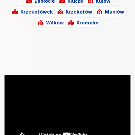
Zabłocie
Klucze
Kulów
Krzekotówek
Krzekotów
Maniów
Wilków
Kromolin