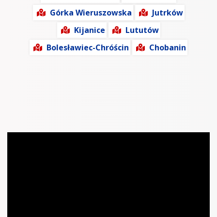
Górka Wieruszowska
Jutrków
Kijanice
Lututów
Bolesławiec-Chróścin
Chobanin