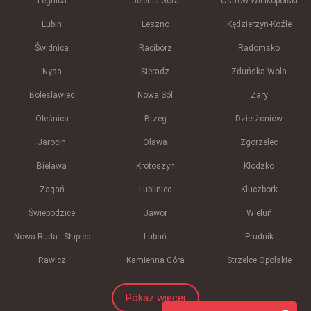
Legnica
Jelenia Góra
Ostrów Wielkopolski
Lubin
Leszno
Kędzierzyn-Koźle
Świdnica
Racibórz
Radomsko
Nysa
Sieradz
Zduńska Wola
Bolesławiec
Nowa Sól
Żary
Oleśnica
Brzeg
Dzierżoniów
Jarocin
Oława
Zgorzelec
Bielawa
Krotoszyn
Kłodzko
Żagań
Lubliniec
Kluczbork
Świebodzice
Jawor
Wieluń
Nowa Ruda - Słupiec
Lubań
Prudnik
Rawicz
Kamienna Góra
Strzelce Opolskie
Pokaż więcej