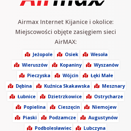
Airmax Internet Kijanice i okolice:
Miejscowości objęte zasięgiem sieci
AirMAX:
Jeżopole
Osiek
Wesoła
Wieruszów
Kopaniny
Wyszanów
Pieczyska
Wójcin
Łęki Małe
Dębina
Kuźnica Skakawska
Mesznary
Łubnice
Dzietrzkowice
Ostrycharze
Popielina
Cieszęcin
Niemojew
Piaski
Podzamcze
Augustynów
Podbolesławiec
Lubczyna