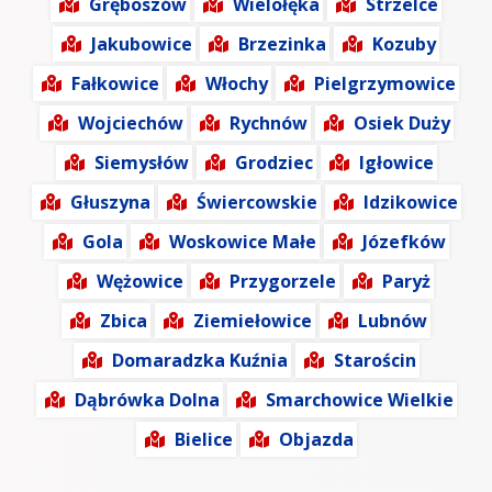
Gręboszów
Wielołęka
Strzelce
Jakubowice
Brzezinka
Kozuby
Fałkowice
Włochy
Pielgrzymowice
Wojciechów
Rychnów
Osiek Duży
Siemysłów
Grodziec
Igłowice
Głuszyna
Świercowskie
Idzikowice
Gola
Woskowice Małe
Józefków
Wężowice
Przygorzele
Paryż
Zbica
Ziemiełowice
Lubnów
Domaradzka Kuźnia
Starościn
Dąbrówka Dolna
Smarchowice Wielkie
Bielice
Objazda