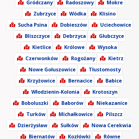
Gródczany
Radoszowy
Mokre
Zubrzyce
Wódka
Klisino
Sucha Psina
Dobieszów
Uciechowice
Bliszczyce
Debrzyca
Głubczyce
Kietlice
Królowe
Wysoka
Czerwonków
Rogożany
Kietrz
Nowe Gołuszowice
Tłustomosty
Krzyżowice
Bernacice
Babice
Włodzienin-Kolonia
Krotoszyn
Boboluszki
Baborów
Niekazanice
Turków
Michałkowice
Pilszcz
Dzierżysław
Sułków
Nowa Cerekwia
Biernatów
Kozłówki
Równe