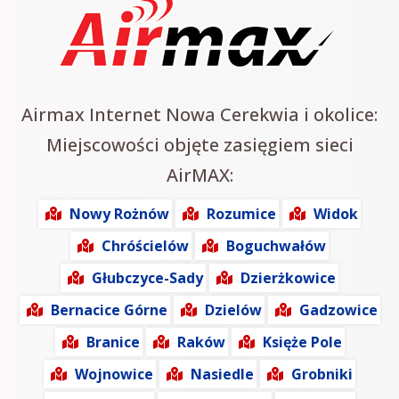
Airmax Internet Nowa Cerekwia i okolice:
Miejscowości objęte zasięgiem sieci
AirMAX:
Nowy Rożnów
Rozumice
Widok
Chróścielów
Boguchwałów
Głubczyce-Sady
Dzierżkowice
Bernacice Górne
Dzielów
Gadzowice
Branice
Raków
Księże Pole
Wojnowice
Nasiedle
Grobniki