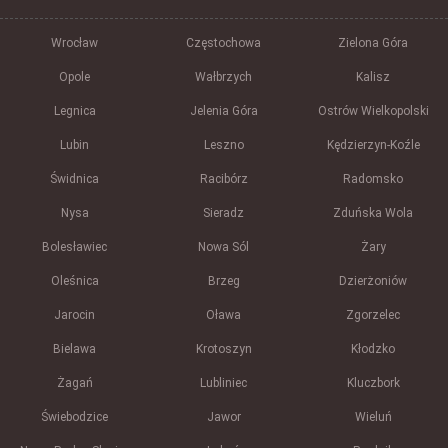
Wrocław
Częstochowa
Zielona Góra
Opole
Wałbrzych
Kalisz
Legnica
Jelenia Góra
Ostrów Wielkopolski
Lubin
Leszno
Kędzierzyn-Koźle
Świdnica
Racibórz
Radomsko
Nysa
Sieradz
Zduńska Wola
Bolesławiec
Nowa Sól
Żary
Oleśnica
Brzeg
Dzierżoniów
Jarocin
Oława
Zgorzelec
Bielawa
Krotoszyn
Kłodzko
Żagań
Lubliniec
Kluczbork
Świebodzice
Jawor
Wieluń