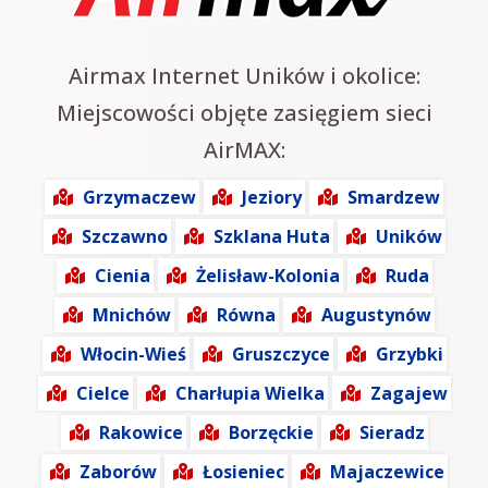
Airmax Internet Uników i okolice:
Miejscowości objęte zasięgiem sieci
AirMAX:
Grzymaczew
Jeziory
Smardzew
Szczawno
Szklana Huta
Uników
Cienia
Żelisław-Kolonia
Ruda
Mnichów
Równa
Augustynów
Włocin-Wieś
Gruszczyce
Grzybki
Cielce
Charłupia Wielka
Zagajew
Rakowice
Borzęckie
Sieradz
Zaborów
Łosieniec
Majaczewice