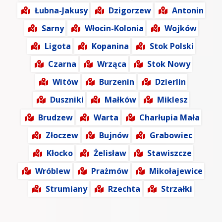
Łubna-Jakusy
Dzigorzew
Antonin
Sarny
Włocin-Kolonia
Wojków
Ligota
Kopanina
Stok Polski
Czarna
Wrząca
Stok Nowy
Witów
Burzenin
Dzierlin
Duszniki
Małków
Miklesz
Brudzew
Warta
Charłupia Mała
Złoczew
Bujnów
Grabowiec
Kłocko
Żelisław
Stawiszcze
Wróblew
Prażmów
Mikołajewice
Strumiany
Rzechta
Strzałki