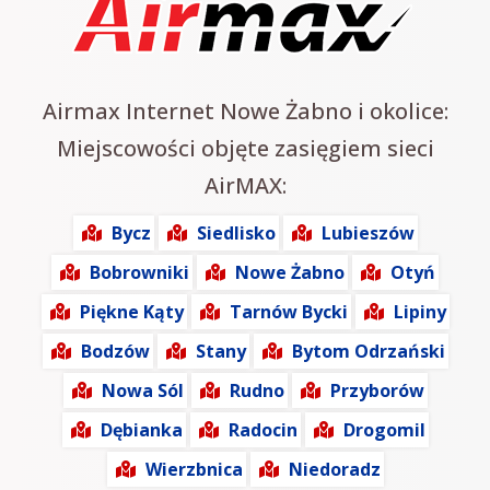
Airmax Internet Nowe Żabno i okolice:
Miejscowości objęte zasięgiem sieci
AirMAX:
Bycz
Siedlisko
Lubieszów
Bobrowniki
Nowe Żabno
Otyń
Piękne Kąty
Tarnów Bycki
Lipiny
Bodzów
Stany
Bytom Odrzański
Nowa Sól
Rudno
Przyborów
Dębianka
Radocin
Drogomil
Wierzbnica
Niedoradz