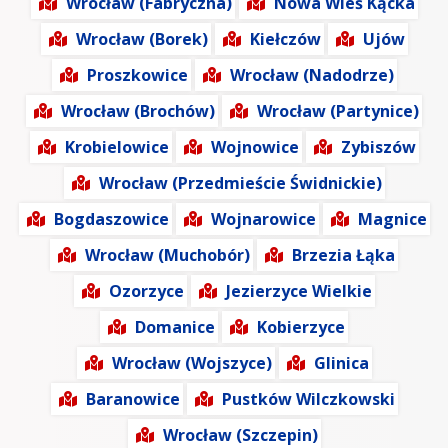
Wrocław (Fabryczna)
Nowa Wieś Kącka
Wrocław (Borek)
Kiełczów
Ujów
Proszkowice
Wrocław (Nadodrze)
Wrocław (Brochów)
Wrocław (Partynice)
Krobielowice
Wojnowice
Zybiszów
Wrocław (Przedmieście Świdnickie)
Bogdaszowice
Wojnarowice
Magnice
Wrocław (Muchobór)
Brzezia Łąka
Ozorzyce
Jezierzyce Wielkie
Domanice
Kobierzyce
Wrocław (Wojszyce)
Glinica
Baranowice
Pustków Wilczkowski
Wrocław (Szczepin)