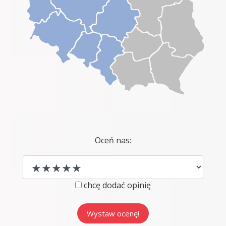
Oceń nas:
chcę dodać opinię