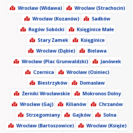
Wrocław (Widawa)
Wrocław (Strachocin)
Wrocław (Kozanów)
Sadków
Rogów Sobócki
Księginice Małe
Stary Zamek
Księginice
Wrocław (Dąbie)
Bielawa
Wrocław (Plac Grunwaldzki)
Janówek
Czernica
Wrocław (Osiniec)
Biestrzyków
Domasław
Żerniki Wrocławskie
Mokronos Dolny
Wrocław (Gaj)
Kilianów
Chrzanów
Strzegomiany
Gajków
Solna
Wrocław (Bartoszowice)
Wrocław (Księże)