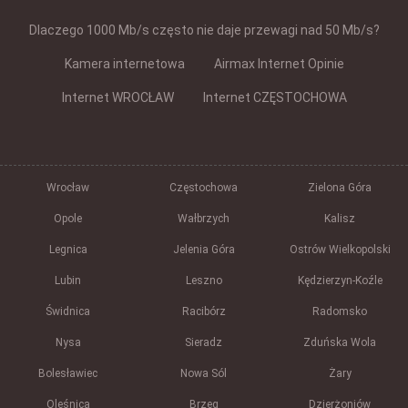
Dlaczego 1000 Mb/s często nie daje przewagi nad 50 Mb/s?
Kamera internetowa
Airmax Internet Opinie
Internet WROCŁAW
Internet CZĘSTOCHOWA
Wrocław
Częstochowa
Zielona Góra
Opole
Wałbrzych
Kalisz
Legnica
Jelenia Góra
Ostrów Wielkopolski
Lubin
Leszno
Kędzierzyn-Koźle
Świdnica
Racibórz
Radomsko
Nysa
Sieradz
Zduńska Wola
Bolesławiec
Nowa Sól
Żary
Oleśnica
Brzeg
Dzierżoniów