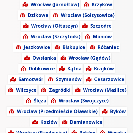
Wrocław (Jarnołtów)
Krzyków
Dzikowa
Wrocław (Sołtysowice)
Wrocław (Ołtaszyn)
Szczodre
Wrocław (Szczytniki)
Maniów
Jeszkowice
Biskupice
Różaniec
Owsianka
Wrocław (Gądów)
Dobkowice
Kątna
Krajków
Samotwór
Szymanów
Cesarzowice
Wilczyce
Zagródki
Wrocław (Maślice)
Ślęza
Wrocław (Swojczyce)
Wrocław (Przedmieście Oławskie)
Byków
Kozłów
Damianowice
Wrocław (Pawłowice)
Ręków
Wysoka