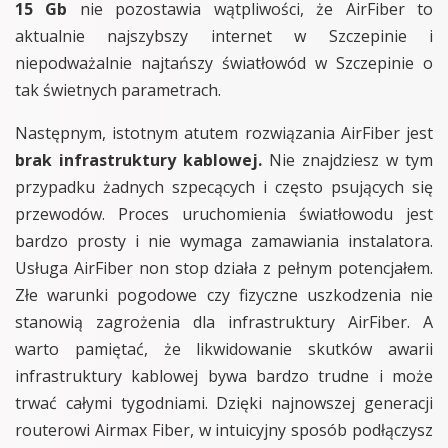
15 Gb
nie pozostawia wątpliwości, że AirFiber to
aktualnie najszybszy internet w Szczepinie i
niepodważalnie najtańszy światłowód w Szczepinie o
tak świetnych parametrach.
Następnym, istotnym atutem rozwiązania AirFiber jest
brak infrastruktury kablowej.
Nie znajdziesz w tym
przypadku żadnych szpecących i często psujących się
przewodów. Proces uruchomienia światłowodu jest
bardzo prosty i nie wymaga zamawiania instalatora.
Usługa AirFiber non stop działa z pełnym potencjałem.
Złe warunki pogodowe czy fizyczne uszkodzenia nie
stanowią zagrożenia dla infrastruktury AirFiber. A
warto pamiętać, że likwidowanie skutków awarii
infrastruktury kablowej bywa bardzo trudne i może
trwać całymi tygodniami. Dzięki najnowszej generacji
routerowi Airmax Fiber, w intuicyjny sposób podłączysz