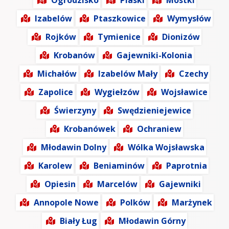
Ogrodzisko
Piaski
Mostki
Izabelów
Ptaszkowice
Wymysłów
Rojków
Tymienice
Dionizów
Krobanów
Gajewniki-Kolonia
Michałów
Izabelów Mały
Czechy
Zapolice
Wygiełzów
Wojsławice
Świerzyny
Swędzieniejewice
Krobanówek
Ochraniew
Młodawin Dolny
Wólka Wojsławska
Karolew
Beniaminów
Paprotnia
Opiesin
Marcelów
Gajewniki
Annopole Nowe
Polków
Marżynek
Biały Ług
Młodawin Górny