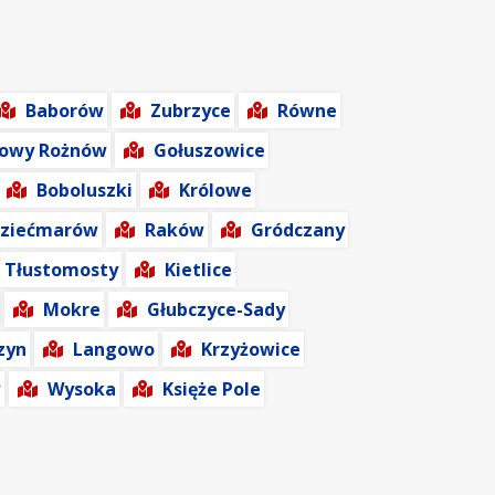
Baborów
Zubrzyce
Równe
owy Rożnów
Gołuszowice
Boboluszki
Królowe
ziećmarów
Raków
Gródczany
Tłustomosty
Kietlice
Mokre
Głubczyce-Sady
zyn
Langowo
Krzyżowice
w
Wysoka
Księże Pole