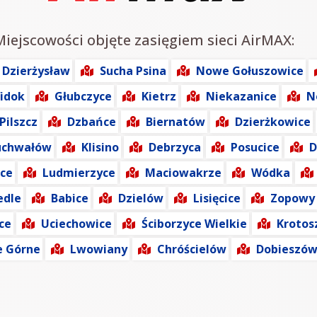
Miejscowości objęte zasięgiem sieci AirMAX:
Dzierżysław
Sucha Psina
Nowe Gołuszowice
idok
Głubczyce
Kietrz
Niekazanice
N
Pilszcz
Dzbańce
Biernatów
Dzierżkowice
uchwałów
Klisino
Debrzyca
Posucice
D
ce
Ludmierzyce
Maciowakrze
Wódka
edle
Babice
Dzielów
Lisięcice
Zopowy
ce
Uciechowice
Ściborzyce Wielkie
Krotos
e Górne
Lwowiany
Chróścielów
Dobieszó