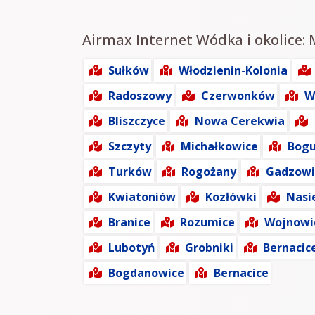
Airmax Internet Wódka i okolice: 
Sułków
Włodzienin-Kolonia
Radoszowy
Czerwonków
W
Bliszczyce
Nowa Cerekwia
Szczyty
Michałkowice
Bog
Turków
Rogożany
Gadzowi
Kwiatoniów
Kozłówki
Nasi
Branice
Rozumice
Wojnowi
Lubotyń
Grobniki
Bernacic
Bogdanowice
Bernacice