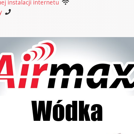
j instalacji internetu
y