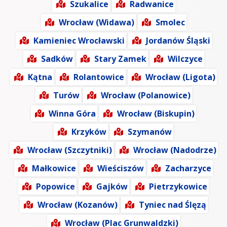
Szukalice
Radwanice
Wrocław (Widawa)
Smolec
Kamieniec Wrocławski
Jordanów Śląski
Sadków
Stary Zamek
Wilczyce
Kątna
Rolantowice
Wrocław (Ligota)
Turów
Wrocław (Polanowice)
Winna Góra
Wrocław (Biskupin)
Krzyków
Szymanów
Wrocław (Szczytniki)
Wrocław (Nadodrze)
Małkowice
Wieściszów
Zacharzyce
Popowice
Gajków
Pietrzykowice
Wrocław (Kozanów)
Tyniec nad Ślęzą
Wrocław (Plac Grunwaldzki)