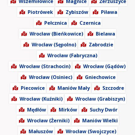
Wszemiłowice
Magnice
Żerzuszyce
Piotrówek
Zybiszów
Piława
Pełcznica
Czernica
Wrocław (Bieńkowice)
Bielawa
Wrocław (Sępolno)
Zabrodzie
Wrocław (Fabryczna)
Wrocław (Strachocin)
Wrocław (Gądów)
Wrocław (Osiniec)
Gniechowice
Piecowice
Maniów Mały
Szczodre
Wrocław (Kuźniki)
Wrocław (Grabiszyn)
Mędłów
Mirków
Suchy Dwór
Wrocław (Żerniki)
Maniów Wielki
Małuszów
Wrocław (Swojczyce)