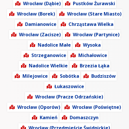
Wrocław (Dąbie)
Pustków Żurawski
Wrocław (Borek)
Wrocław (Stare Miasto)
Damianowice
Chrząstawa Wielka
Wrocław (Zacisze)
Wrocław (Partynice)
Nadolice Małe
Wysoka
Strzeganowice
Michałowice
Nadolice Wielkie
Brzezia Łąka
Milejowice
Sobótka
Budziszów
Łukaszowice
Wrocław (Pracze Odrzańskie)
Wrocław (Oporów)
Wrocław (Poświętne)
Kamień
Domaszczyn
Wrocław (Przedmieście Świdnickie)