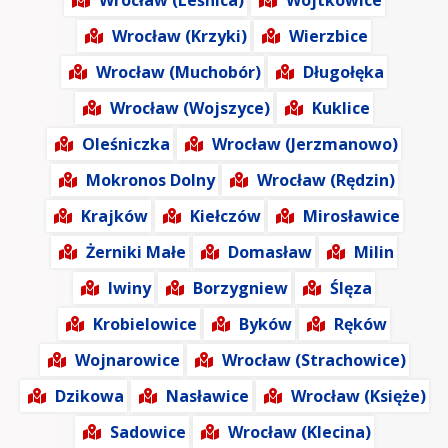
Wrocław (Leśnica)
Wojtkowice
Wrocław (Krzyki)
Wierzbice
Wrocław (Muchobór)
Długołęka
Wrocław (Wojszyce)
Kuklice
Oleśniczka
Wrocław (Jerzmanowo)
Mokronos Dolny
Wrocław (Rędzin)
Krajków
Kiełczów
Mirosławice
Żerniki Małe
Domasław
Milin
Iwiny
Borzygniew
Ślęza
Krobielowice
Byków
Ręków
Wojnarowice
Wrocław (Strachowice)
Dzikowa
Nasławice
Wrocław (Księże)
Sadowice
Wrocław (Klecina)