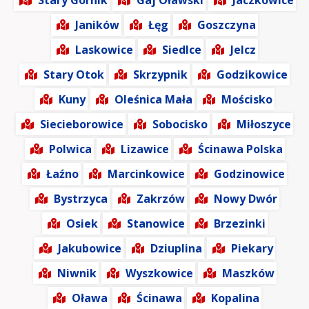
Stary Górnik
Gaj Oławski
Jaczkowice
Janików
Łęg
Goszczyna
Laskowice
Siedlce
Jelcz
Stary Otok
Skrzypnik
Godzikowice
Kuny
Oleśnica Mała
Mościsko
Siecieborowice
Sobocisko
Miłoszyce
Polwica
Lizawice
Ścinawa Polska
Łaźno
Marcinkowice
Godzinowice
Bystrzyca
Zakrzów
Nowy Dwór
Osiek
Stanowice
Brzezinki
Jakubowice
Dziuplina
Piekary
Niwnik
Wyszkowice
Maszków
Oława
Ścinawa
Kopalina