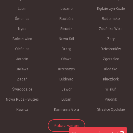
Lubin
Leszno
Kędzierzyn-Koźle
Świdnica
Racibórz
Radomsko
Nysa
Sieradz
Zduńska Wola
Bolesławiec
Nowa Sól
Żary
Oleśnica
Brzeg
Dzierżoniów
Jarocin
Oława
Zgorzelec
Bielawa
Krotoszyn
Kłodzko
Żagań
Lubliniec
Kluczbork
Świebodzice
Jawor
Wieluń
Nowa Ruda - Słupiec
Lubań
Prudnik
Rawicz
Kamienna Góra
Strzelce Opolskie
Pokaż więcej