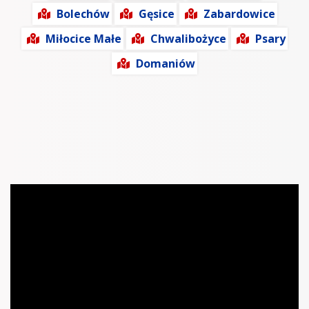
Bolechów
Gęsice
Zabardowice
Miłocice Małe
Chwalibożyce
Psary
Domaniów