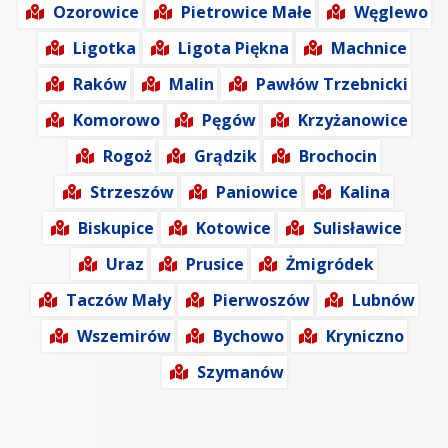
Ozorowice
Pietrowice Małe
Węglewo
Ligotka
Ligota Piękna
Machnice
Raków
Malin
Pawłów Trzebnicki
Komorowo
Pęgów
Krzyżanowice
Rogoż
Grądzik
Brochocin
Strzeszów
Paniowice
Kalina
Biskupice
Kotowice
Sulisławice
Uraz
Prusice
Żmigródek
Taczów Mały
Pierwoszów
Lubnów
Wszemirów
Bychowo
Kryniczno
Szymanów