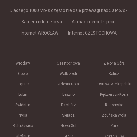
Dlaczego 1000 Mb/s często nie daje przewagi nad 50 Mb/s?
Kamera internetowa
Airmax Internet Opinie
Internet WROCŁAW
Internet CZĘSTOCHOWA
Wrocław
Częstochowa
Zielona Góra
Opole
Wałbrzych
Kalisz
Legnica
Jelenia Góra
Ostrów Wielkopolski
Lubin
Leszno
Kędzierzyn-Koźle
Świdnica
Racibórz
Radomsko
Nysa
Sieradz
Zduńska Wola
Bolesławiec
Nowa Sól
Żary
Oleśnica
Brzeg
Dzierżoniów