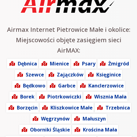
Airmax Internet Pietrowice Małe i okolice:
Miejscowości objęte zasięgiem sieci
AirMAX:
Dębnica
Mienice
Psary
Żmigród
Szewce
Zajączków
Księginice
Będkowo
Garbce
Kanclerzowice
Borek
Piotrkowiczki
Wisznia Mała
Borzęcin
Kliszkowice Małe
Trzebnica
Węgrzynów
Małuszyn
Oborniki Śląskie
Krościna Mała