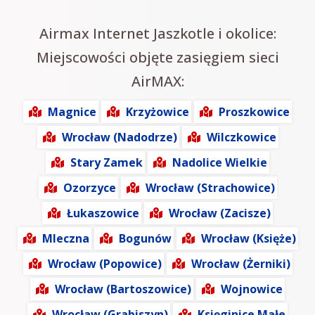
Airmax Internet Jaszkotle i okolice:
Miejscowości objęte zasięgiem sieci
AirMAX:
Magnice
Krzyżowice
Proszkowice
Wrocław (Nadodrze)
Wilczkowice
Stary Zamek
Nadolice Wielkie
Ozorzyce
Wrocław (Strachowice)
Łukaszowice
Wrocław (Zacisze)
Mleczna
Bogunów
Wrocław (Księże)
Wrocław (Popowice)
Wrocław (Żerniki)
Wrocław (Bartoszowice)
Wojnowice
Wrocław (Grabiszyn)
Księginice Małe