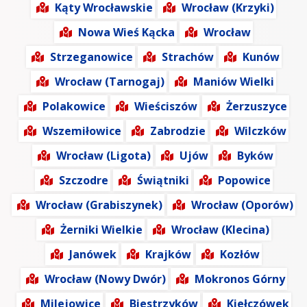
Kąty Wrocławskie
Wrocław (Krzyki)
Nowa Wieś Kącka
Wrocław
Strzeganowice
Strachów
Kunów
Wrocław (Tarnogaj)
Maniów Wielki
Polakowice
Wieściszów
Żerzuszyce
Wszemiłowice
Zabrodzie
Wilczków
Wrocław (Ligota)
Ujów
Byków
Szczodre
Świątniki
Popowice
Wrocław (Grabiszynek)
Wrocław (Oporów)
Żerniki Wielkie
Wrocław (Klecina)
Janówek
Krajków
Kozłów
Wrocław (Nowy Dwór)
Mokronos Górny
Milejowice
Biestrzyków
Kiełczówek