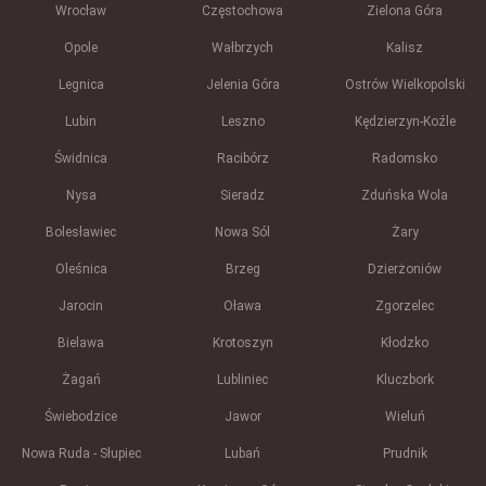
Wrocław
Częstochowa
Zielona Góra
Opole
Wałbrzych
Kalisz
Legnica
Jelenia Góra
Ostrów Wielkopolski
Lubin
Leszno
Kędzierzyn-Koźle
Świdnica
Racibórz
Radomsko
Nysa
Sieradz
Zduńska Wola
Bolesławiec
Nowa Sól
Żary
Oleśnica
Brzeg
Dzierżoniów
Jarocin
Oława
Zgorzelec
Bielawa
Krotoszyn
Kłodzko
Żagań
Lubliniec
Kluczbork
Świebodzice
Jawor
Wieluń
Nowa Ruda - Słupiec
Lubań
Prudnik