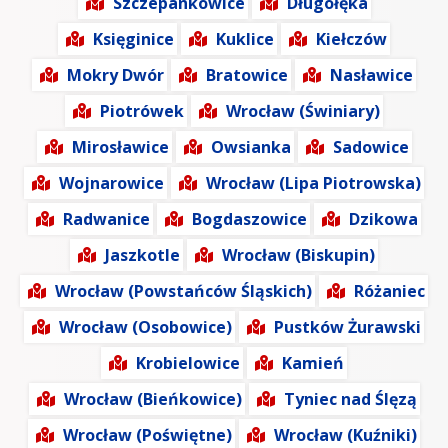
Szczepankowice
Długołęka
Księginice
Kuklice
Kiełczów
Mokry Dwór
Bratowice
Nasławice
Piotrówek
Wrocław (Świniary)
Mirosławice
Owsianka
Sadowice
Wojnarowice
Wrocław (Lipa Piotrowska)
Radwanice
Bogdaszowice
Dzikowa
Jaszkotle
Wrocław (Biskupin)
Wrocław (Powstańców Śląskich)
Różaniec
Wrocław (Osobowice)
Pustków Żurawski
Krobielowice
Kamień
Wrocław (Bieńkowice)
Tyniec nad Ślęzą
Wrocław (Poświętne)
Wrocław (Kuźniki)