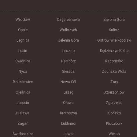
Wrocław
Częstochowa
Zielona Góra
Opole
Wałbrzych
Kalisz
Legnica
Jelenia Góra
Ostrów Wielkopolski
Lubin
Leszno
Kędzierzyn-Koźle
Świdnica
Racibórz
Radomsko
Nysa
Sieradz
Zduńska Wola
Bolesławiec
Nowa Sól
Żary
Oleśnica
Brzeg
Dzierżoniów
Jarocin
Oława
Zgorzelec
Bielawa
Krotoszyn
Kłodzko
Żagań
Lubliniec
Kluczbork
Świebodzice
Jawor
Wieluń