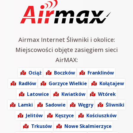
Airmax Internet Śliwniki i okolice:
Miejscowości objęte zasięgiem sieci
AirMAX:
Ociąż
Boczków
Franklinów
Radłów
Gorzyce Wielkie
Kołątajew
Latowice
Kwiatków
Wtórek
Lamki
Sadowie
Węgry
Śliwniki
Jelitów
Kęszyce
Kościuszków
Trkusów
Nowe Skalmierzyce