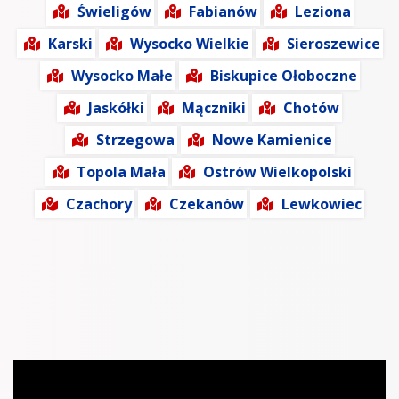
Świeligów
Fabianów
Leziona
Karski
Wysocko Wielkie
Sieroszewice
Wysocko Małe
Biskupice Ołoboczne
Jaskółki
Mączniki
Chotów
Strzegowa
Nowe Kamienice
Topola Mała
Ostrów Wielkopolski
Czachory
Czekanów
Lewkowiec