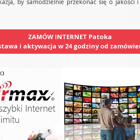
azja, by samodzielnie przekonać się o jakości 
ZAMÓW INTERNET Patoka
tawa i aktywacja w 24 godziny od zamówie