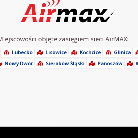
Miejscowości objęte zasięgiem sieci AirMAX:
Lubecko
Lisowice
Kochcice
Glinica
Nowy Dwór
Sieraków Śląski
Panoszów