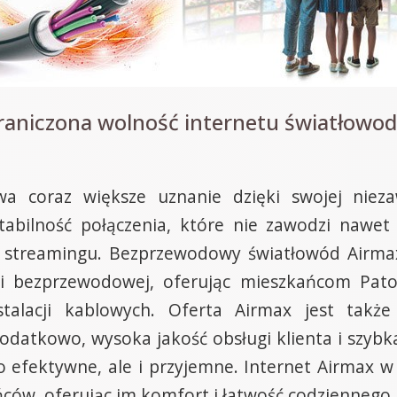
raniczona wolność internetu światłowo
a coraz większe uznanie dzięki swojej niezaw
stabilność połączenia, które nie zawodzi nawe
y streamingu. Bezprzewodowy światłowód Airmax
ii bezprzewodowej, oferując mieszkańcom Pato
stalacji kablowych. Oferta Airmax jest także
atkowo, wysoka jakość obsługi klienta i szybka 
lko efektywne, ale i przyjemne. Internet Airmax
ńców, oferując im komfort i łatwość codziennego