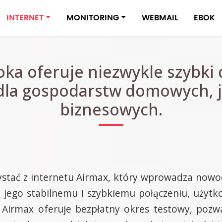
INTERNET
MONITORING
WEBMAIL
EBOK
oka oferuje niezwykle szybki 
dla gospodarstw domowych, ja
biznesowych.
ystać z internetu Airmax, który wprowadza now
i jego stabilnemu i szybkiemu połączeniu, użyt
j, Airmax oferuje bezpłatny okres testowy, poz