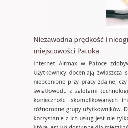
Niezawodna prędkość i nieog
miejscowości Patoka
Internet Airmax w Patoce zdobyw
Użytkownicy doceniają zwłaszcza 
nieocenione przy pracy zdalnej cz
światłowodu z zaletami technolog
konieczności skomplikowanych in
różnorodne grupy użytkowników. Dod
korzystanie z ich usług jest nie ty
które jest już dostępne dla mieszka