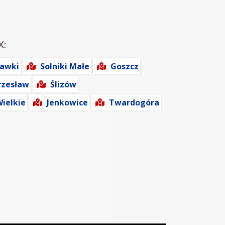
X:
lawki
Solniki Małe
Goszcz
rzesław
Ślizów
ielkie
Jenkowice
Twardogóra