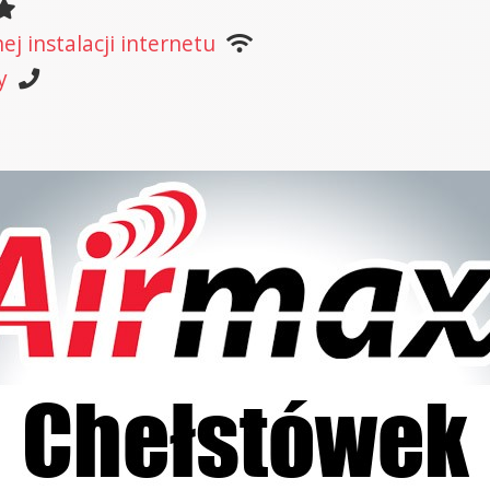
j instalacji internetu
y