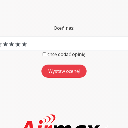
Oceń nas:
chcę dodać opinię