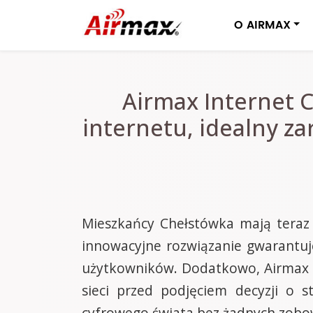
O AIRMAX
Airmax Internet 
internetu, idealny za
Mieszkańcy Chełstówka mają teraz 
innowacyjne rozwiązanie gwarantuj
użytkowników. Dodatkowo, Airmax o
sieci przed podjęciem decyzji o 
cyfrowego świata bez żadnych zobo