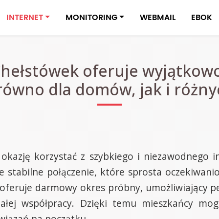
INTERNET
MONITORING
WEBMAIL
EBOK
Chełstówek oferuje wyjątkowo
równo dla domów, jak i różny
okazję korzystać z szybkiego i niezawodnego i
e stabilne połączenie, które sprosta oczekiwan
feruje darmowy okres próbny, umożliwiający pe
stałej współpracy. Dzięki temu mieszkańcy m
wiązań na początku.