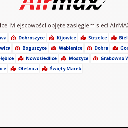
ice: Miejscowości objęte zasięgiem sieci AirMA
owa
Dobroszyce
Kijowice
Strzelce
Bie
wica
Boguszyce
Wabienice
Dobra
Go
łębice
Nowosiedlice
Moszyce
Grabowno W
yce
Oleśnica
Święty Marek