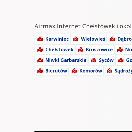
Airmax Internet Chełstówek i okol
Karwiniec
Wielowieś
Dąbr
Chełstówek
Kruszowice
No
Niwki Garbarskie
Syców
Go
Bierutów
Komorów
Sądroż