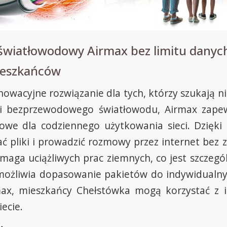
 światłowodowy Airmax bez limitu danyc
ieszkańców
nowacyjne rozwiązanie dla tych, którzy szukają 
gii bezprzewodowego światłowodu, Airmax zapew
uczowe dla codziennego użytkowania sieci. Dzi
ać pliki i prowadzić rozmowy przez internet bez 
 wymaga uciążliwych prac ziemnych, co jest szcze
y umożliwia dopasowanie pakietów do indywidualn
irmax, mieszkańcy Chełstówka mogą korzystać z 
ecie.