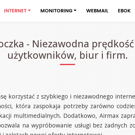
INTERNET
MONITORING
WEBMAIL
EBOK
oczka - Niezawodna prędkość
użytkowników, biur i firm.
sę korzystać z szybkiego i niezawodnego internet
ości, która zaspokaja potrzeby zarówno codzien
kacji multimedialnych. Dodatkowo, Airmax zapr
pozwala na wypróbowanie usługi bez żadnych z
 i zaletach nowej oferty internetowej.