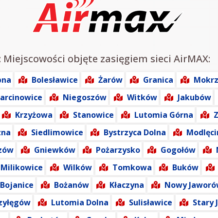
: Miejscowości objęte zasięgiem sieci AirMAX:
bna
Bolesławice
Żarów
Granica
Mokr
arcinowice
Niegoszów
Witków
Jakubów
Krzyżowa
Stanowice
Lutomia Górna
zna
Siedlimowice
Bystrzyca Dolna
Modlęci
zów
Gniewków
Pożarzysko
Gogołów
Milikowice
Wilków
Tomkowa
Buków
Bojanice
Bożanów
Kłaczyna
Nowy Jaworó
zyłęgów
Lutomia Dolna
Sulisławice
Stary