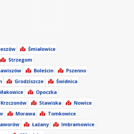
zeszów
Śmiałowice
Strzegom
Zawiszów
Boleścin
Pszenno
n
Grodziszcze
Świdnica
Makowice
Opoczka
Krzczonów
Stawiska
Nowice
w
Morawa
Tomkowice
 Jaworów
Łażany
Imbramowice