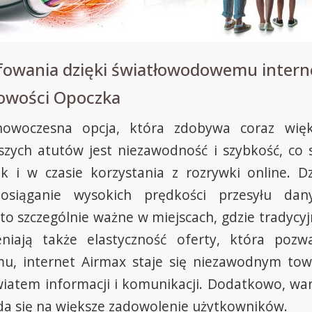
fowania dzięki światłowodowemu interne
cowości Opoczka
owoczesna opcja, która zdobywa coraz więk
szych atutów jest niezawodność i szybkość, co 
k i w czasie korzystania z rozrywki online. 
osiąganie wysokich prędkości przesyłu da
to szczególnie ważne w miejscach, gdzie tradycyj
niają także elastyczność oferty, która po
mu, internet Airmax staje się niezawodnym tow
iatem informacji i komunikacji. Dodatkowo, war
ada się na większe zadowolenie użytkowników.