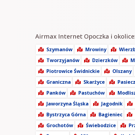
Airmax Internet Opoczka i okolice
Szymanów
Mrowiny
Wierz
Tworzyjanów
Dzierzków
M
Piotrowice Świdnickie
Olszany
Graniczna
Skarżyce
Pasiec
Panków
Pastuchów
Modlis
Jaworzyna Śląska
Jagodnik
Bystrzyca Górna
Bagieniec
Grochotów
Świebodzice
Pr