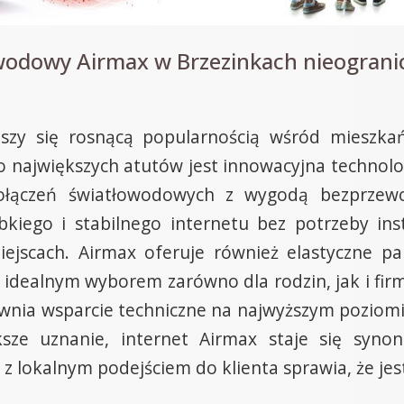
wodowy Airmax w Brzezinkach nieogranic
eszy się rosnącą popularnością wśród mieszkań
go największych atutów jest innowacyjna techno
 połączeń światłowodowych z wygodą bezprze
kiego i stabilnego internetu bez potrzeby insta
ejscach. Airmax oferuje również elastyczne p
 idealnym wyborem zarówno dla rodzin, jak i firm
pewnia wsparcie techniczne na najwyższym poziom
sze uznanie, internet Airmax staje się syno
z lokalnym podejściem do klienta sprawia, że jes