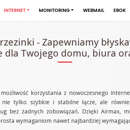
INTERNET
MONITORING
WEBMAIL
EBOK
rzezinki - Zapewniamy błysk
e dla Twojego domu, biura ora
z możliwość korzystania z nowoczesnego internet
ie tylko szybkie i stabilne łącze, ale równi
ług bez żadnych zobowiązań. Dzięki Airmax, m
e sprosta wymaganiom nawet najbardziej wymagaj