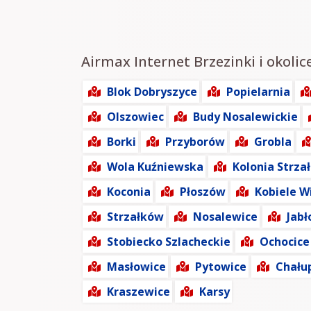
Airmax Internet Brzezinki i okolic
Blok Dobryszyce
Popielarnia
Olszowiec
Budy Nosalewickie
Borki
Przyborów
Grobla
Wola Kuźniewska
Kolonia Strz
Koconia
Płoszów
Kobiele W
Strzałków
Nosalewice
Jabł
Stobiecko Szlacheckie
Ochocice
Masłowice
Pytowice
Chału
Kraszewice
Karsy