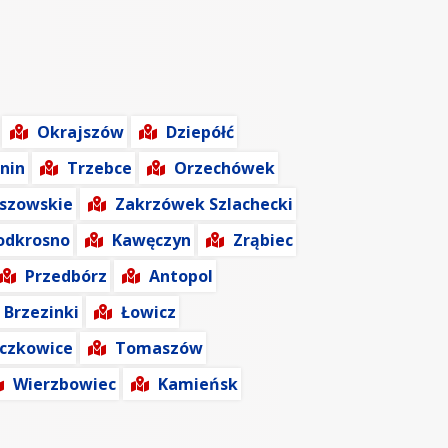
Okrajszów
Dziepółć
nin
Trzebce
Orzechówek
yszowskie
Zakrzówek Szlachecki
odkrosno
Kawęczyn
Zrąbiec
Przedbórz
Antopol
Brzezinki
Łowicz
czkowice
Tomaszów
Wierzbowiec
Kamieńsk