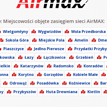
e: Miejscowości objęte zasięgiem sieci AirMAX:
Wielgomłyny
Wygwizdów
Wola Przedborska
Sokola Góra
Miejskie Pola
Amelin
Dme
Piaszczyce
Jedlno Pierwsze
Przydatki Przyb
ałkowska
Łazy
Łączkowice
Grzebień
P
ielkie
Katarzynów
Radomsko
Konradów
onna
Korytno
Gorzędów
Kobiele Małe
Odrowąż
Posadówka
Koźniewice
Bar
py
Przybyszów
Huta Drewniana
Kietlin