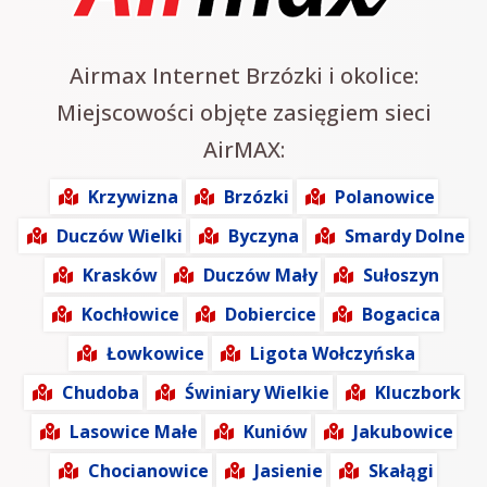
Airmax Internet Brzózki i okolice:
Miejscowości objęte zasięgiem sieci
AirMAX:
Krzywizna
Brzózki
Polanowice
Duczów Wielki
Byczyna
Smardy Dolne
Krasków
Duczów Mały
Sułoszyn
Kochłowice
Dobiercice
Bogacica
Łowkowice
Ligota Wołczyńska
Chudoba
Świniary Wielkie
Kluczbork
Lasowice Małe
Kuniów
Jakubowice
Chocianowice
Jasienie
Skałągi