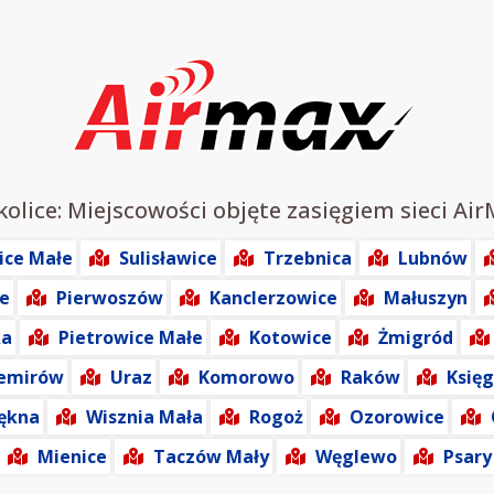
olice: Miejscowości objęte zasięgiem sieci Air
ice Małe
Sulisławice
Trzebnica
Lubnów
e
Pierwoszów
Kanclerzowice
Małuszyn
ka
Pietrowice Małe
Kotowice
Żmigród
emirów
Uraz
Komorowo
Raków
Księg
iękna
Wisznia Mała
Rogoż
Ozorowice
Mienice
Taczów Mały
Węglewo
Psary