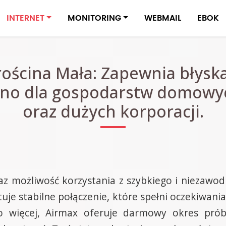
INTERNET
MONITORING
WEBMAIL
EBOK
rościna Mała: Zapewnia błysk
no dla gospodarstw domowych,
oraz dużych korporacji.
az możliwość korzystania z szybkiego i niezawodn
je stabilne połączenie, które spełni oczekiwa
 Co więcej, Airmax oferuje darmowy okres pró