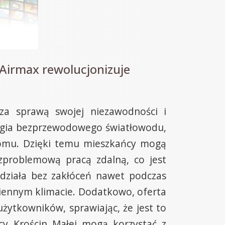
Airmax rewolucjonizuje
za sprawą swojej niezawodności i
logia bezprzewodowego światłowodu,
 domu. Dzięki temu mieszkańcy mogą
zproblemową pracą zdalną, co jest
 działa bez zakłóceń nawet podczas
ennym klimacie. Dodatkowo, oferta
żytkowników, sprawiając, że jest to
ńcy Krościn Małej mogą korzystać z