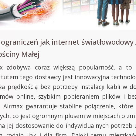
ograniczeń jak internet światłowodowy 
ściny Małej
ax zdobywa coraz większą popularność, a to 
atutem tego dostawcy jest innowacyjna techno
żą prędkością bez potrzeby instalacji kabli w
ilmów online, szybkim pobieraniem plików i be
h. Airmax gwarantuje stabilne połączenie, które
ch, co jest ogromnym plusem w miejscach o zmi
 na jej dostosowanie do indywidualnych potrzeb u
 rodzin, jak i dla firm. Dzięki temu mieszka