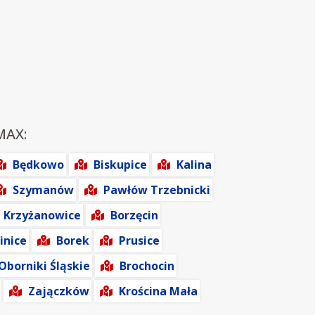
MAX:
Będkowo
Biskupice
Kalina
Szymanów
Pawłów Trzebnicki
Krzyżanowice
Borzęcin
inice
Borek
Prusice
Oborniki Śląskie
Brochocin
Zajączków
Krościna Mała