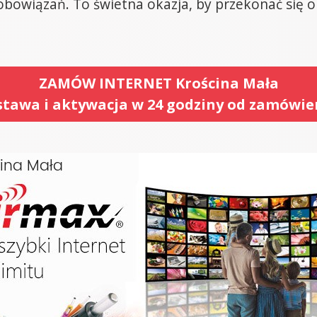
owiązań. To świetna okazja, by przekonać się o 
ZAMÓW INTERNET Krościna Mała
tawa i aktywacja w 24 godziny od zamówie