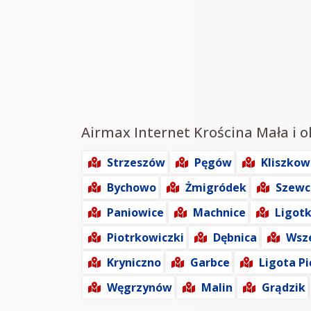
Airmax Internet Krościna Mała i ok
Strzeszów
Pęgów
Kliszkow
Bychowo
Żmigródek
Szewc
Paniowice
Machnice
Ligot
Piotrkowiczki
Dębnica
Wsz
Kryniczno
Garbce
Ligota P
Węgrzynów
Malin
Grądzik