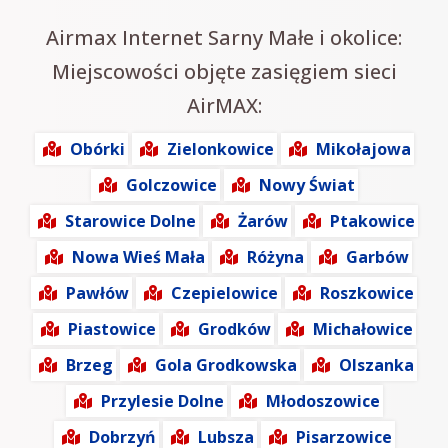
Airmax Internet Sarny Małe i okolice:
Miejscowości objęte zasięgiem sieci
AirMAX:
Obórki
Zielonkowice
Mikołajowa
Golczowice
Nowy Świat
Starowice Dolne
Żarów
Ptakowice
Nowa Wieś Mała
Różyna
Garbów
Pawłów
Czepielowice
Roszkowice
Piastowice
Grodków
Michałowice
Brzeg
Gola Grodkowska
Olszanka
Przylesie Dolne
Młodoszowice
Dobrzyń
Lubsza
Pisarzowice