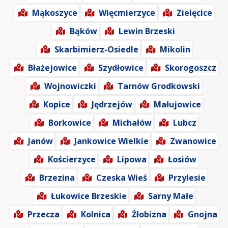
Mąkoszyce
Więcmierzyce
Zielęcice
Bąków
Lewin Brzeski
Skarbimierz-Osiedle
Mikolin
Błażejowice
Szydłowice
Skorogoszcz
Wojnowiczki
Tarnów Grodkowski
Kopice
Jędrzejów
Małujowice
Borkowice
Michałów
Lubcz
Janów
Jankowice Wielkie
Zwanowice
Kościerzyce
Lipowa
Łosiów
Brzezina
Czeska Wieś
Przylesie
Łukowice Brzeskie
Sarny Małe
Przecza
Kolnica
Żłobizna
Gnojna