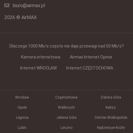
biuro@airmax.pl
2026 © AirMAX
Dlaczego 1000 Mb/s często nie daje przewagi nad 50 Mb/s?
Kamera internetowa
Airmax Internet Opinie
Internet WROCŁAW
Internet CZĘSTOCHOWA
Wrocław
Częstochowa
Zielona Góra
Opole
Wałbrzych
Kalisz
Legnica
Jelenia Góra
Ostrów Wielkopolski
Lubin
Leszno
Kędzierzyn-Koźle