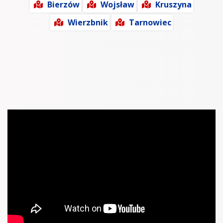
Bierzów
Wojsław
Kruszyna
Wierzbnik
Tarnowiec