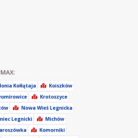
rMAX:
lonia Kołłątaja
Koiszków
womirowice
Krotoszyce
zów
Nowa Wieś Legnicka
niec Legnicki
Michów
Jaroszówka
Komorniki