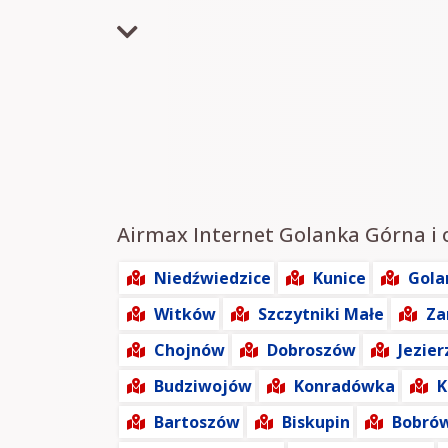
Airmax Internet Golanka Górna i o
Niedźwiedzice
Kunice
Gola
Witków
Szczytniki Małe
Za
Chojnów
Dobroszów
Jezie
Budziwojów
Konradówka
K
Bartoszów
Biskupin
Bobró