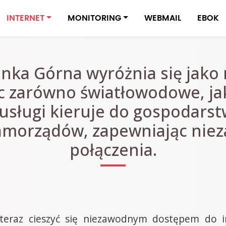
INTERNET
MONITORING
WEBMAIL
EBOK
anka Górna wyróżnia się jako
ąc zarówno światłowodowe, j
 usługi kieruje do gospodars
samorządów, zapewniając nie
połączenia.
eraz cieszyć się niezawodnym dostępem do in