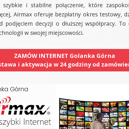
 szybkie i stabilne połączenie, które zaspok
ęcej, Airmax oferuje bezpłatny okres testowy, 
ed podjęciem decyzji o dłuższej współpracy. To
chnologii w swojej miejscowości.
ZAMÓW INTERNET Golanka Górna
tawa i aktywacja w 24 godziny od zamówie