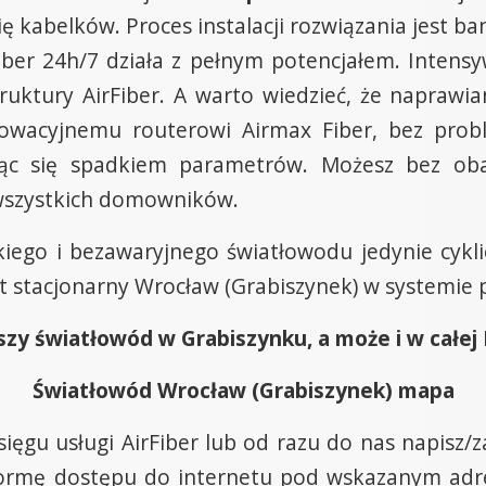
ię kabelków. Proces instalacji rozwiązania jest 
iber 24h/7 działa z pełnym potencjałem. Intensy
truktury AirFiber. A warto wiedzieć, że napraw
nowacyjnemu routerowi Airmax Fiber, bez prob
iąc się spadkiem parametrów. Możesz bez oba
wszystkich domowników.
bkiego i bezawaryjnego światłowodu jedynie cyk
et stacjonarny Wrocław (Grabiszynek) w systemie 
zy światłowód w Grabiszynku, a może i w całej P
Światłowód Wrocław (Grabiszynek) mapa
sięgu usługi AirFiber lub od razu do nas napis
formę dostępu do internetu pod wskazanym a