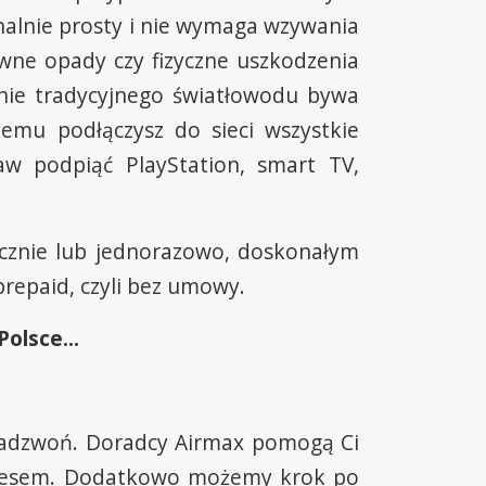
banalnie prosty i nie wymaga wzywania
wne opady czy fizyczne uszkodzenia
ianie tradycyjnego światłowodu bywa
lemu podłączysz do sieci wszystkie
w podpiąć PlayStation, smart TV,
licznie lub jednorazowo, doskonałym
prepaid, czyli bez umowy.
olsce...
z/zadzwoń. Doradcy Airmax pomogą Ci
dresem. Dodatkowo możemy krok po