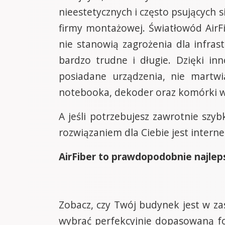
nieestetycznych i często psujących s
firmy montażowej. Światłowód AirF
nie stanowią zagrożenia dla infras
bardzo trudne i długie. Dzięki in
posiadane urządzenia, nie martw
notebooka, dekoder oraz komórki 
A jeśli potrzebujesz zawrotnie szy
rozwiązaniem dla Ciebie jest intern
AirFiber to prawdopodobnie najleps
Zobacz, czy Twój budynek jest w za
wybrać perfekcyjnie dopasowaną 