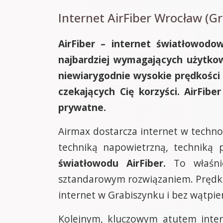
Internet AirFiber Wrocław (Gr
AirFiber – internet światłowodo
najbardziej wymagających użytko
niewiarygodnie wysokie prędkości 
czekających Cię korzyści. AirFibe
prywatne.
Airmax dostarcza internet w techno
techniką napowietrzną, techniką
światłowodu AirFiber.
To właśnie
sztandarowym rozwiązaniem. Pręd
internet w Grabiszynku i bez wątpi
Kolejnym, kluczowym atutem inter