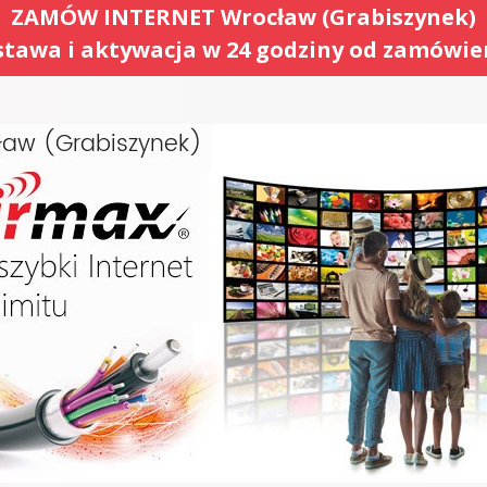
ZAMÓW INTERNET Wrocław (Grabiszynek)
tawa i aktywacja w 24 godziny od zamówie