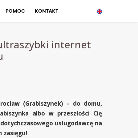
POMOC
KONTAKT
ltraszybki internet
u
Wrocław (Grabiszynek) – do domu,
abiszynka albo w przeszłości Cię
eń dotychczasowego usługodawcę na
m zasięgu!