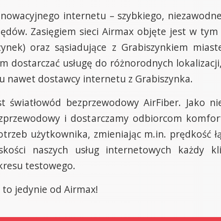
nnowacyjnego internetu – szybkiego, niezawodne
dów. Zasięgiem sieci Airmax objęte jest w tym 
nek) oraz sąsiadujące z Grabiszynkiem miastec
m dostarczać usługę do różnorodnych lokalizacji
pu nawet dostawcy internetu z Grabiszynka.
 światłowód bezprzewodowy AirFiber. Jako ni
ezprzewodowy i dostarczamy odbiorcom komfor
rzeb użytkownika, zmieniając m.in. prędkość łą
kości naszych usług internetowych każdy k
kresu testowego.
, to jedynie od Airmax!