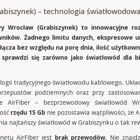
abiszynek) – technologia światłowodowa, 
wy Wrocław (Grabiszynek) to innowacyjne roz
wników. Żadnego limitu danych, ekspresowe ur
łącza bez względu na porę dnia, ilość użytkown
r sprawdzi się zarówno jako światłowód dla b
logii tradycyjnego światłowodu kablowego. Ukła
 przepustów podziemnych oraz przy zastosow
 AirFiber – bezprzewodowy światłowód Wroc
kość
rzędu 15 Gb
nie pozostawia wątpliwości, że A
enia najtańszy światłowód w Grabiszynku o tak r
netu AirFiber jest
brak przewodów.
Nie znajdz