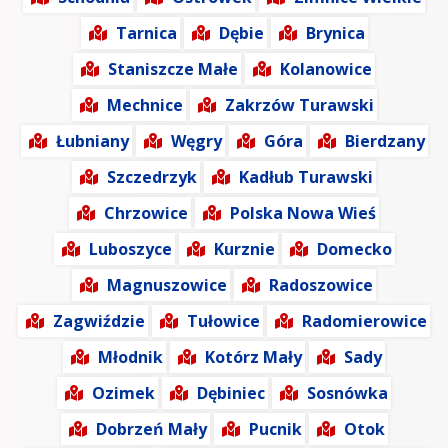
Tarnica
Dębie
Brynica
Staniszcze Małe
Kolanowice
Mechnice
Zakrzów Turawski
Łubniany
Węgry
Góra
Bierdzany
Szczedrzyk
Kadłub Turawski
Chrzowice
Polska Nowa Wieś
Luboszyce
Kurznie
Domecko
Magnuszowice
Radoszowice
Zagwiździe
Tułowice
Radomierowice
Młodnik
Kotórz Mały
Sady
Ozimek
Dębiniec
Sosnówka
Dobrzeń Mały
Pucnik
Otok