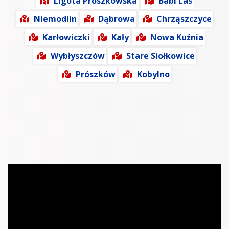
Ligota Prószkowska
Babi Las
Niemodlin
Dąbrowa
Chrząszczyce
Karłowiczki
Kały
Nowa Kuźnia
Wybłyszczów
Stare Siołkowice
Prószków
Kobylno