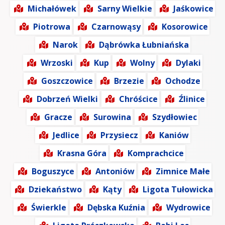
Michałówek
Sarny Wielkie
Jaśkowice
Piotrowa
Czarnowąsy
Kosorowice
Narok
Dąbrówka Łubniańska
Wrzoski
Kup
Wolny
Dylaki
Goszczowice
Brzezie
Ochodze
Dobrzeń Wielki
Chróścice
Źlinice
Gracze
Surowina
Szydłowiec
Jedlice
Przysiecz
Kaniów
Krasna Góra
Komprachcice
Boguszyce
Antoniów
Zimnice Małe
Dziekaństwo
Kąty
Ligota Tułowicka
Świerkle
Dębska Kuźnia
Wydrowice