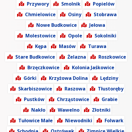
Przywory
Smolnik
Popielów
Chmielowice
Osiny
Stobrawa
Nowe Budkowice
Jełowa
Molestowice
Opole
Sokolniki
Kępa
Masów
Turawa
Stare Budkowice
Żelazna
Roszkowice
Brzęczkowice
Kolonia Jaśkowice
Górki
Krzyżowa Dolina
Lędziny
Skarbiszowice
Raszowa
Tłustoręby
Pustków
Chrząstowice
Grabie
Nakło
Wawelno
Złotniki
Tułowice Małe
Niewodniki
Folwark
Schodnia
Ostrówek
Zimnice Wielkie