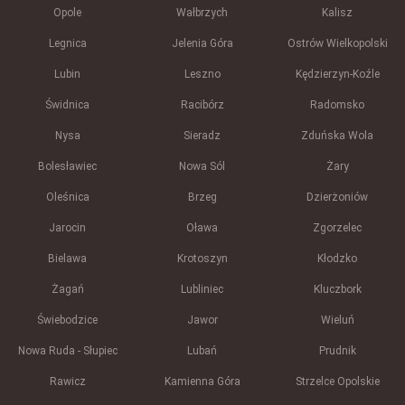
Opole
Wałbrzych
Kalisz
Legnica
Jelenia Góra
Ostrów Wielkopolski
Lubin
Leszno
Kędzierzyn-Koźle
Świdnica
Racibórz
Radomsko
Nysa
Sieradz
Zduńska Wola
Bolesławiec
Nowa Sól
Żary
Oleśnica
Brzeg
Dzierżoniów
Jarocin
Oława
Zgorzelec
Bielawa
Krotoszyn
Kłodzko
Żagań
Lubliniec
Kluczbork
Świebodzice
Jawor
Wieluń
Nowa Ruda - Słupiec
Lubań
Prudnik
Rawicz
Kamienna Góra
Strzelce Opolskie