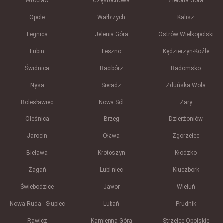
Wrocław
Częstochowa
Zielona Góra
Opole
Wałbrzych
Kalisz
Legnica
Jelenia Góra
Ostrów Wielkopolski
Lubin
Leszno
Kędzierzyn-Koźle
Świdnica
Racibórz
Radomsko
Nysa
Sieradz
Zduńska Wola
Bolesławiec
Nowa Sól
Żary
Oleśnica
Brzeg
Dzierżoniów
Jarocin
Oława
Zgorzelec
Bielawa
Krotoszyn
Kłodzko
Żagań
Lubliniec
Kluczbork
Świebodzice
Jawor
Wieluń
Nowa Ruda - Słupiec
Lubań
Prudnik
Rawicz
Kamienna Góra
Strzelce Opolskie