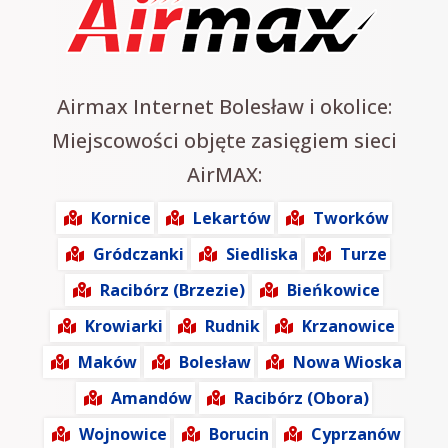
Airmax Internet Bolesław i okolice:
Miejscowości objęte zasięgiem sieci
AirMAX:
Kornice
Lekartów
Tworków
Gródczanki
Siedliska
Turze
Racibórz (Brzezie)
Bieńkowice
Krowiarki
Rudnik
Krzanowice
Maków
Bolesław
Nowa Wioska
Amandów
Racibórz (Obora)
Wojnowice
Borucin
Cyprzanów