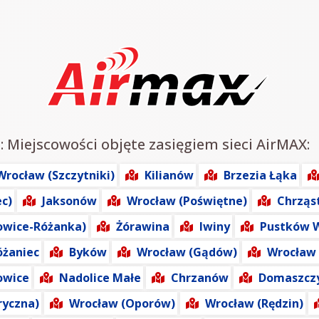
: Miejscowości objęte zasięgiem sieci AirMAX:
Wrocław (Szczytniki)
Kilianów
Brzezia Łąka
ec)
Jaksonów
Wrocław (Poświętne)
Chrząs
owice-Różanka)
Żórawina
Iwiny
Pustków W
óżaniec
Byków
Wrocław (Gądów)
Wrocław 
owice
Nadolice Małe
Chrzanów
Domaszcz
ryczna)
Wrocław (Oporów)
Wrocław (Rędzin)