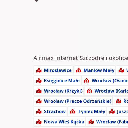
Airmax Internet Szczodre i okolice
Mirosławice
Maniów Mały
Księginice Małe
Wrocław (Osini
Wrocław (Krzyki)
Wrocław (Karł
Wrocław (Pracze Odrzańskie)
R
Strachów
Tyniec Mały
Jasz
Nowa Wieś Kącka
Wrocław (Fab