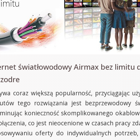
ernet światłowodowy Airmax bez limitu 
czodre
wa coraz większą popularność, przyciągając u
tutów tego rozwiązania jest bezprzewodowy św
, eliminując konieczność skomplikowanego okablo
ołączenia, co jest nieocenione w czasach pracy zd
tosowywaniu oferty do indywidualnych potrzeb