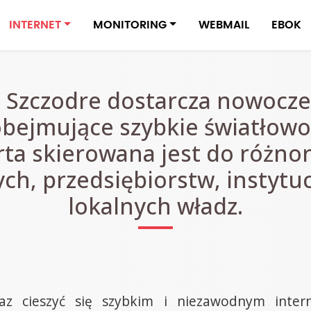
INTERNET
MONITORING
WEBMAIL
EBOK
t Szczodre dostarcza nowocze
bejmujące szybkie światłowo
ta skierowana jest do różno
h, przedsiębiorstw, instytuc
lokalnych władz.
az cieszyć się szybkim i niezawodnym inte