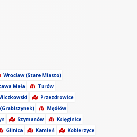
Wrocław (Stare Miasto)
tawa Mała
Turów
ilczkowski
Przezdrowice
(Grabiszynek)
Mędłów
yn
Szymanów
Księginice
Glinica
Kamień
Kobierzyce