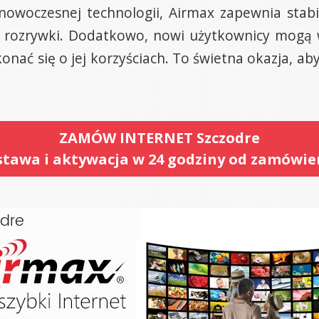
 nowoczesnej technologii, Airmax zapewnia stabi
 czy rozrywki. Dodatkowo, nowi użytkownicy mog
onać się o jej korzyściach. To świetna okazja, 
ZAMÓW INTERNET Szczodre
tawa i aktywacja w 24 godziny od zamówie