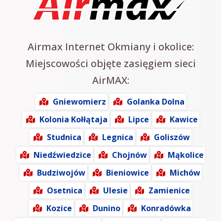
Airmax Internet Okmiany i okolice:
Miejscowości objęte zasięgiem sieci
AirMAX:
Gniewomierz
Golanka Dolna
Kolonia Kołłątaja
Lipce
Kawice
Studnica
Legnica
Goliszów
Niedźwiedzice
Chojnów
Mąkolice
Budziwojów
Bieniowice
Michów
Osetnica
Ulesie
Zamienice
Kozice
Dunino
Konradówka