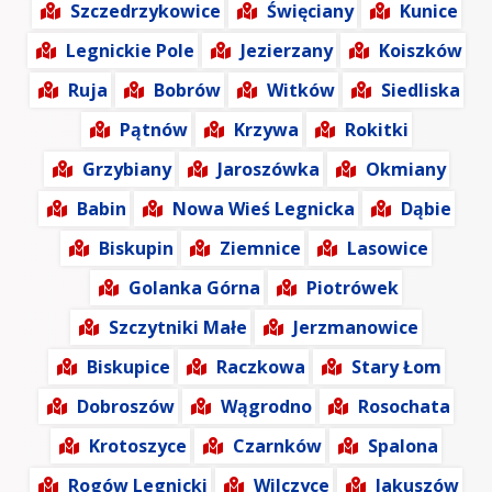
Szczedrzykowice
Święciany
Kunice
Legnickie Pole
Jezierzany
Koiszków
Ruja
Bobrów
Witków
Siedliska
Pątnów
Krzywa
Rokitki
Grzybiany
Jaroszówka
Okmiany
Babin
Nowa Wieś Legnicka
Dąbie
Biskupin
Ziemnice
Lasowice
Golanka Górna
Piotrówek
Szczytniki Małe
Jerzmanowice
Biskupice
Raczkowa
Stary Łom
Dobroszów
Wągrodno
Rosochata
Krotoszyce
Czarnków
Spalona
Rogów Legnicki
Wilczyce
Jakuszów