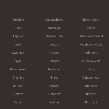
Wrocław
Częstochowa
Zielona Góra
Opole
Wałbrzych
Kalisz
Legnica
Jelenia Góra
Ostrów Wielkopolski
Lubin
Leszno
Kędzierzyn-Koźle
Świdnica
Racibórz
Radomsko
Nysa
Sieradz
Zduńska Wola
Bolesławiec
Nowa Sól
Żary
Oleśnica
Brzeg
Dzierżoniów
Jarocin
Oława
Zgorzelec
Bielawa
Krotoszyn
Kłodzko
Żagań
Lubliniec
Kluczbork