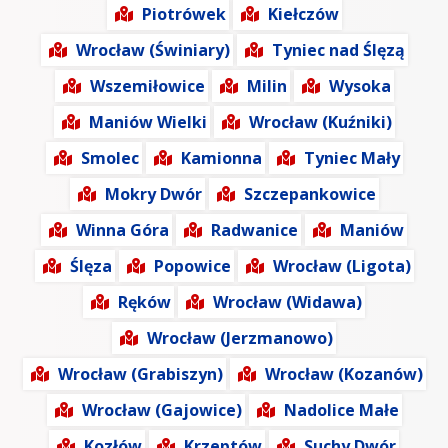
Piotrówek
Kiełczów
Wrocław (Świniary)
Tyniec nad Ślęzą
Wszemiłowice
Milin
Wysoka
Maniów Wielki
Wrocław (Kuźniki)
Smolec
Kamionna
Tyniec Mały
Mokry Dwór
Szczepankowice
Winna Góra
Radwanice
Maniów
Ślęza
Popowice
Wrocław (Ligota)
Ręków
Wrocław (Widawa)
Wrocław (Jerzmanowo)
Wrocław (Grabiszyn)
Wrocław (Kozanów)
Wrocław (Gajowice)
Nadolice Małe
Kozłów
Krzeptów
Suchy Dwór