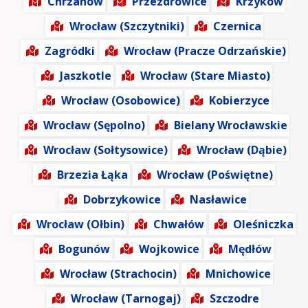
Chrzanów
Przezdrowice
Krzyków
Wrocław (Szczytniki)
Czernica
Zagródki
Wrocław (Pracze Odrzańskie)
Jaszkotle
Wrocław (Stare Miasto)
Wrocław (Osobowice)
Kobierzyce
Wrocław (Sępolno)
Bielany Wrocławskie
Wrocław (Sołtysowice)
Wrocław (Dąbie)
Brzezia Łąka
Wrocław (Poświętne)
Dobrzykowice
Nasławice
Wrocław (Ołbin)
Chwałów
Oleśniczka
Bogunów
Wojkowice
Mędłów
Wrocław (Strachocin)
Mnichowice
Wrocław (Tarnogaj)
Szczodre