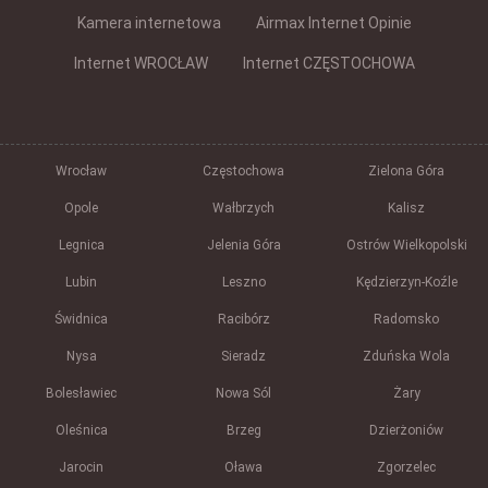
Kamera internetowa
Airmax Internet Opinie
Internet WROCŁAW
Internet CZĘSTOCHOWA
Wrocław
Częstochowa
Zielona Góra
Opole
Wałbrzych
Kalisz
Legnica
Jelenia Góra
Ostrów Wielkopolski
Lubin
Leszno
Kędzierzyn-Koźle
Świdnica
Racibórz
Radomsko
Nysa
Sieradz
Zduńska Wola
Bolesławiec
Nowa Sól
Żary
Oleśnica
Brzeg
Dzierżoniów
Jarocin
Oława
Zgorzelec