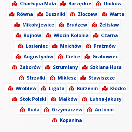
Charłupia Mała
Borzęckie
Uników
Równa
Duszniki
Złoczew
Warta
Mikołajewice
Brudzew
Żelisław
Bujnów
Włocin-Kolonia
Czarna
Łosieniec
Mnichów
Prażmów
Augustynów
Cielce
Grabowiec
Zaborów
Strumiany
Szklana Huta
Strzałki
Miklesz
Stawiszcze
Wróblew
Ligota
Burzenin
Kłocko
Stok Polski
Małków
Łubna-Jakusy
Ruda
Grzymaczew
Antonin
Kopanina