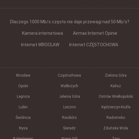
Dlaczego 1000 Mb/s często nie daje przewagi nad 50 Mb/s?
Kamera internetowa
Airmax Internet Opinie
Internet WROCŁAW
Internet CZĘSTOCHOWA
Wrocław
Częstochowa
Zielona Góra
Opole
Wałbrzych
Kalisz
Legnica
Jelenia Góra
Ostrów Wielkopolski
Lubin
Leszno
Kędzierzyn-Koźle
Świdnica
Racibórz
Radomsko
Nysa
Sieradz
Zduńska Wola
Bolesławiec
Nowa Sól
Żary