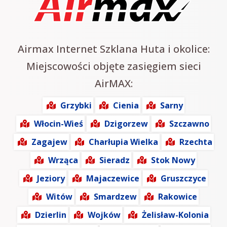
Airmax Internet Szklana Huta i okolice:
Miejscowości objęte zasięgiem sieci
AirMAX:
Grzybki
Cienia
Sarny
Włocin-Wieś
Dzigorzew
Szczawno
Zagajew
Charłupia Wielka
Rzechta
Wrząca
Sieradz
Stok Nowy
Jeziory
Majaczewice
Gruszczyce
Witów
Smardzew
Rakowice
Dzierlin
Wojków
Żelisław-Kolonia