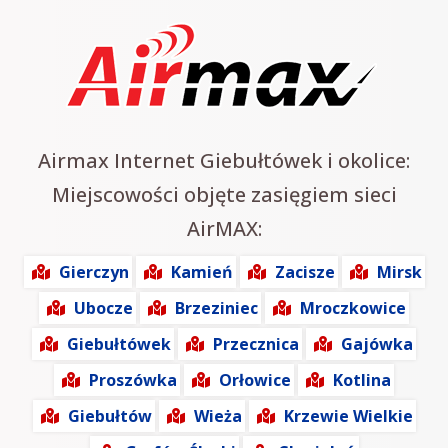
Airmax Internet Giebułtówek i okolice:
Miejscowości objęte zasięgiem sieci
AirMAX:
Gierczyn
Kamień
Zacisze
Mirsk
Ubocze
Brzeziniec
Mroczkowice
Giebułtówek
Przecznica
Gajówka
Proszówka
Orłowice
Kotlina
Giebułtów
Wieża
Krzewie Wielkie