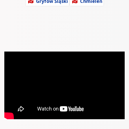
Gryfów Śląski
Chmieleń