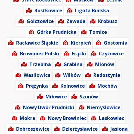
Rostkowice
Ligota Bialska
Golczowice
Zawada
Krobusz
Górka Prudnicka
Tomice
Racławice Śląskie
Kierpień
Gostomia
Browiniec Polski
Frącki
Czyżowice
Trzebina
Grabina
Mionów
Wasiłowice
Wilków
Radostynia
Prężynka
Kolnowice
Mochów
Miłowice
Szonów
Nowy Dwór Prudnicki
Niemysłowice
Mokra
Nowy Browiniec
Laskowiec
Dobroszewice
Dzierżysławice
Jasiona