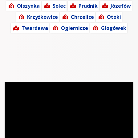
Olszynka
Solec
Prudnik
Józefów
Krzyżkowice
Chrzelice
Otoki
Twardawa
Ogiernicze
Głogówek