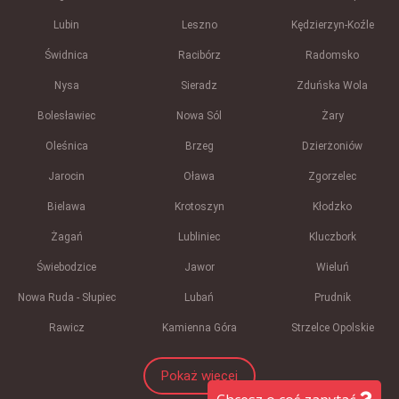
Lubin
Leszno
Kędzierzyn-Koźle
Świdnica
Racibórz
Radomsko
Nysa
Sieradz
Zduńska Wola
Bolesławiec
Nowa Sól
Żary
Oleśnica
Brzeg
Dzierżoniów
Jarocin
Oława
Zgorzelec
Bielawa
Krotoszyn
Kłodzko
Żagań
Lubliniec
Kluczbork
Świebodzice
Jawor
Wieluń
Nowa Ruda - Słupiec
Lubań
Prudnik
Rawicz
Kamienna Góra
Strzelce Opolskie
Pokaż więcej