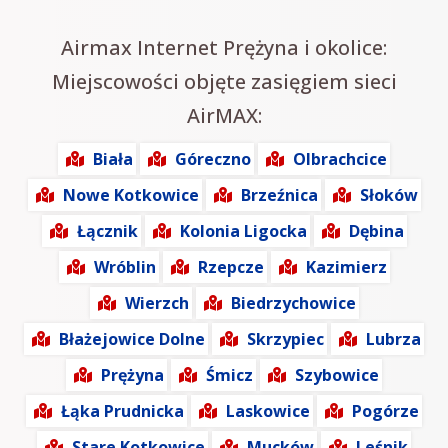
Airmax Internet Prężyna i okolice:
Miejscowości objęte zasięgiem sieci
AirMAX:
Biała
Góreczno
Olbrachcice
Nowe Kotkowice
Brzeźnica
Słoków
Łącznik
Kolonia Ligocka
Dębina
Wróblin
Rzepcze
Kazimierz
Wierzch
Biedrzychowice
Błażejowice Dolne
Skrzypiec
Lubrza
Prężyna
Śmicz
Szybowice
Łąka Prudnicka
Laskowice
Pogórze
Stare Kotkowice
Mucków
Leśnik