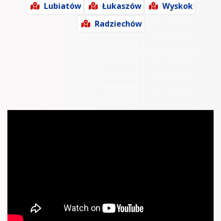
Lubiatów
Łukaszów
Wyskok
Radziechów