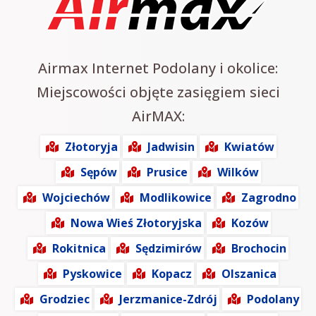
Airmax Internet Podolany i okolice:
Miejscowości objęte zasięgiem sieci
AirMAX:
Złotoryja
Jadwisin
Kwiatów
Sępów
Prusice
Wilków
Wojciechów
Modlikowice
Zagrodno
Nowa Wieś Złotoryjska
Kozów
Rokitnica
Sędzimirów
Brochocin
Pyskowice
Kopacz
Olszanica
Grodziec
Jerzmanice-Zdrój
Podolany