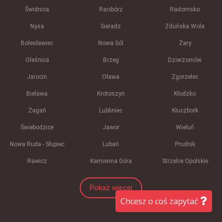
Świdnica
Racibórz
Radomsko
Nysa
Sieradz
Zduńska Wola
Bolesławiec
Nowa Sól
Żary
Oleśnica
Brzeg
Dzierżoniów
Jarocin
Oława
Zgorzelec
Bielawa
Krotoszyn
Kłodzko
Żagań
Lubliniec
Kluczbork
Świebodzice
Jawor
Wieluń
Nowa Ruda - Słupiec
Lubań
Prudnik
Rawicz
Kamienna Góra
Strzelce Opolskie
Pokaż więcej
Chcesz o coś zapytać