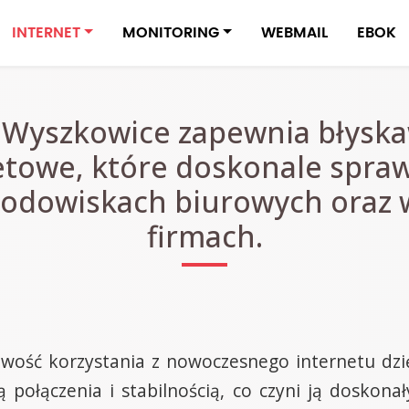
INTERNET
MONITORING
WEBMAIL
EBOK
 Wyszkowice zapewnia błyskaw
etowe, które doskonale spra
środowiskach biurowych oraz 
firmach.
iwość korzystania z nowoczesnego internetu dzi
ą połączenia i stabilnością, co czyni ją doskon