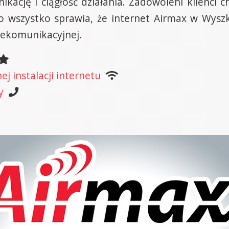
kację i ciągłość działania. Zadowoleni klienci c
. To wszystko sprawia, że internet Airmax w Wys
elekomunikacyjnej.
j instalacji internetu
y