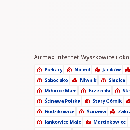
Airmax Internet Wyszkowice i okol
Piekary
Niemil
Janików
Sobocisko
Niwnik
Siedlce
Miłocice Małe
Brzezinki
Sk
Ścinawa Polska
Stary Górnik
Godzikowice
Ścinawa
Zakr
Jankowice Małe
Marcinkowice