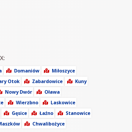
X:
a
Domaniów
Miłoszyce
ary Otok
Zabardowice
Kuny
Nowy Dwór
Oława
ce
Wierzbno
Laskowice
Gęsice
Łaźno
Stanowice
Maszków
Chwalibożyce