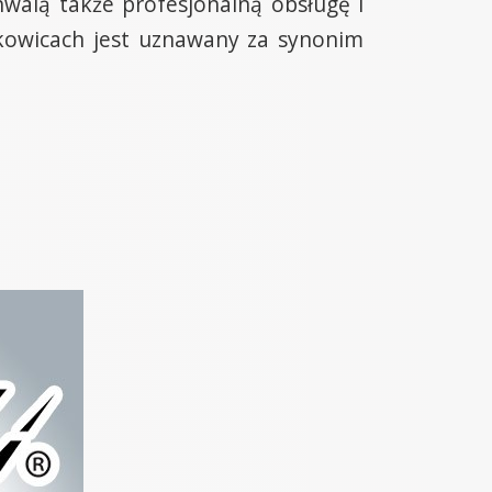
hwalą także profesjonalną obsługę i
zkowicach jest uznawany za synonim