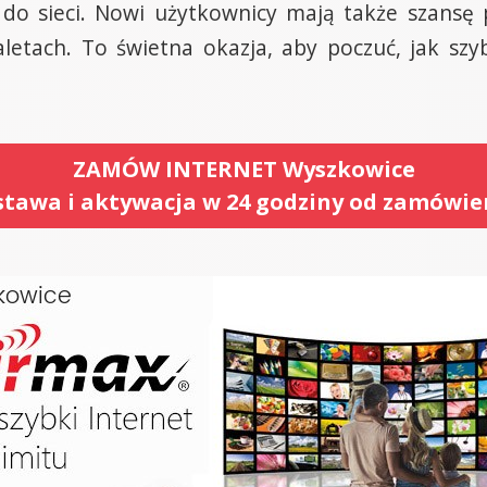
do sieci. Nowi użytkownicy mają także szansę 
aletach. To świetna okazja, aby poczuć, jak szyb
ZAMÓW INTERNET Wyszkowice
tawa i aktywacja w 24 godziny od zamówie