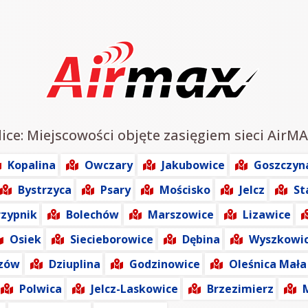
ice: Miejscowości objęte zasięgiem sieci AirMA
Kopalina
Owczary
Jakubowice
Goszczyn
Bystrzyca
Psary
Mościsko
Jelcz
St
rzypnik
Bolechów
Marszowice
Lizawice
Osiek
Siecieborowice
Dębina
Wyszkowi
zów
Dziuplina
Godzinowice
Oleśnica Mała
Polwica
Jelcz-Laskowice
Brzezimierz