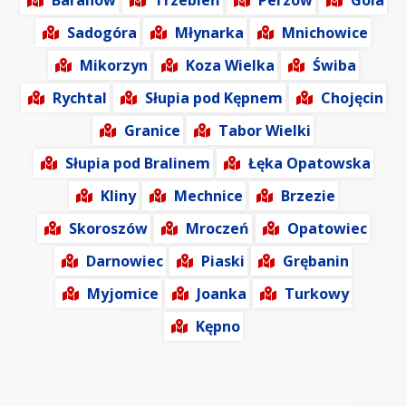
Baranów
Trzebień
Perzów
Gola
Sadogóra
Młynarka
Mnichowice
Mikorzyn
Koza Wielka
Świba
Rychtal
Słupia pod Kępnem
Chojęcin
Granice
Tabor Wielki
Słupia pod Bralinem
Łęka Opatowska
Kliny
Mechnice
Brzezie
Skoroszów
Mroczeń
Opatowiec
Darnowiec
Piaski
Grębanin
Myjomice
Joanka
Turkowy
Kępno