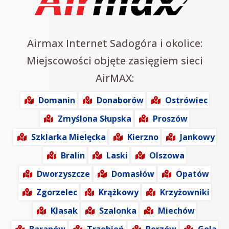
Airmax Internet Sadogóra i okolice:
Miejscowości objęte zasięgiem sieci
AirMAX:
Domanin
Donaborów
Ostrówiec
Zmyślona Słupska
Proszów
Szklarka Mielęcka
Kierzno
Jankowy
Bralin
Laski
Olszowa
Dworzyszcze
Domasłów
Opatów
Zgorzelec
Krążkowy
Krzyżowniki
Klasak
Szalonka
Miechów