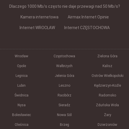
Dlaczego 1000 Mb/s często nie daje przewagi nad 50 Mb/s?
Kamera internetowa
Airmax Internet Opinie
Internet WROCŁAW
Internet CZĘSTOCHOWA
Wrocław
Częstochowa
Zielona Góra
Opole
Wałbrzych
Kalisz
Legnica
Jelenia Góra
Ostrów Wielkopolski
Lubin
Leszno
Kędzierzyn-Koźle
Świdnica
Racibórz
Radomsko
Nysa
Sieradz
Zduńska Wola
Bolesławiec
Nowa Sól
Żary
Oleśnica
Brzeg
Dzierżoniów