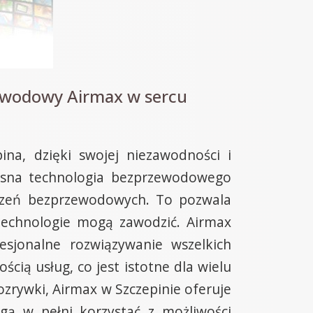
łowodowy Airmax w sercu
na, dzięki swojej niezawodności i
esna technologia bezprzewodowego
łączeń bezprzewodowych. To pozwala
technologie mogą zawodzić. Airmax
esjonalne rozwiązywanie wszelkich
ią usług, co jest istotne dla wielu
rozrywki, Airmax w Szczepinie oferuje
ą w pełni korzystać z możliwości