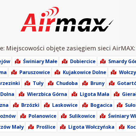
e: Miejscowości objęte zasięgiem sieci AirMAX:
ejów
Świniary Małe
Dobiercice
Smardy Gó
yna
Paruszowice
Kujakowice Dolne
Wołcz
rzezinki
Tuły
Chudoba
Bruny
Gotart
 Dolna
Wierzbica Górna
Ligota Mała
Giera
izna
Brzózki
Laskowice
Bogacica
Suło
Rożnów
Polanowice
Sulikowice
Świniary Wi
czów Mały
Proślice
Ligota Wołczyńska
Koc