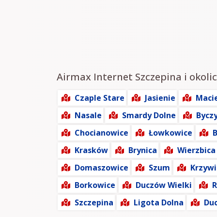
Airmax Internet Szczepina i okolic
Czaple Stare
Jasienie
Maci
Nasale
Smardy Dolne
Bycz
Chocianowice
Łowkowice
B
Krasków
Brynica
Wierzbica
Domaszowice
Szum
Krzyw
Borkowice
Duczów Wielki
Szczepina
Ligota Dolna
Du