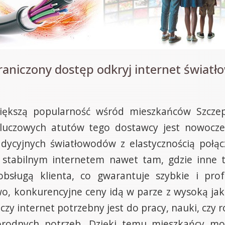
raniczony dostęp odkryj internet świat
ększą popularność wśród mieszkańców Szczepi
 kluczowych atutów tego dostawcy jest nowocz
radycyjnych światłowodów z elastycznością po
i stabilnym internetem nawet tam, gdzie inne 
bsługą klienta, co gwarantuje szybkie i prof
 konkurencyjne ceny idą w parze z wysoką jakośc
zy internet potrzebny jest do pracy, nauki, czy 
rodnych potrzeb. Dzięki temu mieszkańcy mog