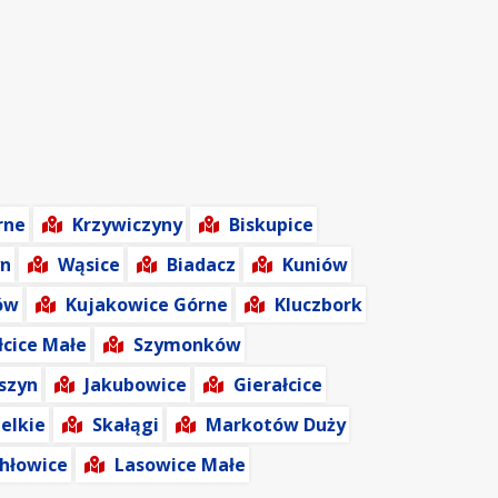
rne
Krzywiczyny
Biskupice
yn
Wąsice
Biadacz
Kuniów
ów
Kujakowice Górne
Kluczbork
łcice Małe
Szymonków
szyn
Jakubowice
Gierałcice
elkie
Skałągi
Markotów Duży
hłowice
Lasowice Małe