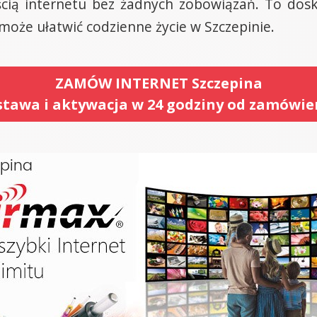
ścią internetu bez żadnych zobowiązań. To dosk
oże ułatwić codzienne życie w Szczepinie.
ZAMÓW INTERNET Szczepina
tawa i aktywacja w 24 godziny od zamówie