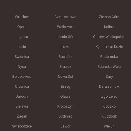
Wrocław
Częstochowa
Zielona Góra
Opole
Wałbrzych
Kalisz
Legnica
Jelenia Góra
Ostrów Wielkopolski
Lubin
Leszno
Kędzierzyn-Koźle
Świdnica
Racibórz
Radomsko
Nysa
Sieradz
Zduńska Wola
Bolesławiec
Nowa Sól
Żary
Oleśnica
Brzeg
Dzierżoniów
Jarocin
Oława
Zgorzelec
Bielawa
Krotoszyn
Kłodzko
Żagań
Lubliniec
Kluczbork
Świebodzice
Jawor
Wieluń