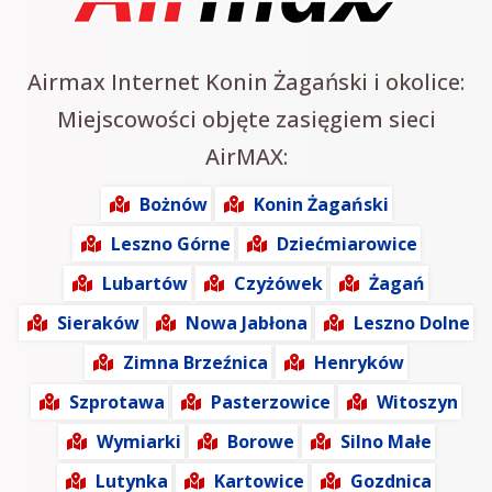
Airmax Internet Konin Żagański i okolice:
Miejscowości objęte zasięgiem sieci
AirMAX:
Bożnów
Konin Żagański
Leszno Górne
Dziećmiarowice
Lubartów
Czyżówek
Żagań
Sieraków
Nowa Jabłona
Leszno Dolne
Zimna Brzeźnica
Henryków
Szprotawa
Pasterzowice
Witoszyn
Wymiarki
Borowe
Silno Małe
Lutynka
Kartowice
Gozdnica