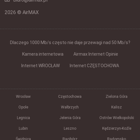
2026 © AirMAX
Dlaczego 1000 Mb/s często nie daje przewagi nad 50 Mb/s?
Kamera internetowa
Airmax Internet Opinie
Internet WROCŁAW
Internet CZĘSTOCHOWA
Wrocław
Częstochowa
Zielona Góra
Opole
Wałbrzych
Kalisz
Legnica
Jelenia Góra
Ostrów Wielkopolski
Lubin
Leszno
Kędzierzyn-Koźle
Świdnica
Racibórz
Radomsko