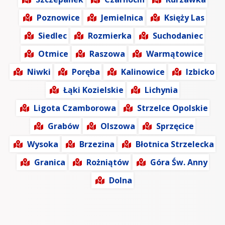
Poznowice
Jemielnica
Księży Las
Siedlec
Rozmierka
Suchodaniec
Otmice
Raszowa
Warmątowice
Niwki
Poręba
Kalinowice
Izbicko
Łąki Kozielskie
Lichynia
Ligota Czamborowa
Strzelce Opolskie
Grabów
Olszowa
Sprzęcice
Wysoka
Brzezina
Błotnica Strzelecka
Granica
Rożniątów
Góra Św. Anny
Dolna