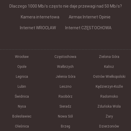
Dlaczego 1000 Mb/s często nie daje przewagi nad 50 Mb/s?
Kamera internetowa
Airmax Internet Opinie
Internet WROCŁAW
Internet CZĘSTOCHOWA
Wrocław
Częstochowa
Zielona Góra
Opole
Wałbrzych
Kalisz
Legnica
Jelenia Góra
Ostrów Wielkopolski
Lubin
Leszno
Kędzierzyn-Koźle
Świdnica
Racibórz
Radomsko
Nysa
Sieradz
Zduńska Wola
Bolesławiec
Nowa Sól
Żary
Oleśnica
Brzeg
Dzierżoniów