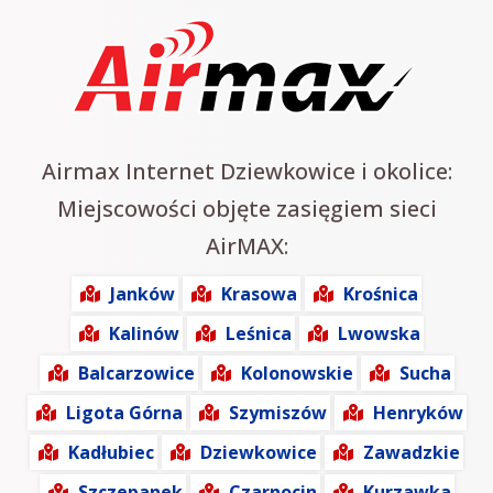
Airmax Internet Dziewkowice i okolice:
Miejscowości objęte zasięgiem sieci
AirMAX:
Janków
Krasowa
Krośnica
Kalinów
Leśnica
Lwowska
Balcarzowice
Kolonowskie
Sucha
Ligota Górna
Szymiszów
Henryków
Kadłubiec
Dziewkowice
Zawadzkie
Szczepanek
Czarnocin
Kurzawka